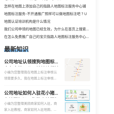
怎样在地图上添加自己的指路人地图标注服务中心铺
地图标注服务-不开通推广照样可以做地图标注吧 ? U
地图认证培训机构是什么情况
我们公司申领的地图已经生效，为什么在首页上搜索公司全称在右侧没有地图显示
在怎么免费推广自己的宝贝指路人地图标注服务中心铺。
最新知识
公司地址认领搜狗地图标注
多久审核？公司地址认领地
小编为您整理我在地图上标注审核认
图标注多久审核？
领需要多久、我在地图上标注审核认
领需要多久y、我在地图上标注审核认
领需要多久i、我在地图上标注审核认
公司地址如何入驻花小猪打
领需要多久Y、搜狗地图标注要多久才
车地图标记？指路人地图标
显示相关地图标注知识，详情可查看
小编为您整理美团商家如何入驻，商
注服务中心铺如何入驻花小
下方正文！
家入驻教程、商家如何入驻地图、如
猪打车地图标记？