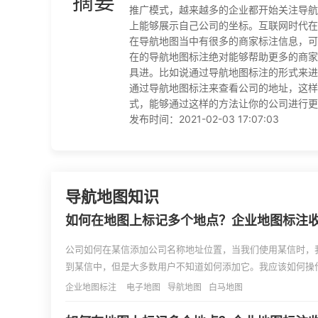
摘要
推广模式，越来越多的企业都开始关注导航
上能够展示自己公司的坐标。互联网时代在
在导航地图当中有很多的商家标注信息，可
在的导航地图标注绝对能够帮助更多的商家
具进。比如说通过导航地图标注的形式来进
通过导航地图标注来查看公司的地址，这样
式，能够通过这样的方法让你的公司进行更
发布时间：2021-02-03 17:07:03
导航地图知识
如何在地图上标记多个地点？企业地图标注
公司如何在某信添加公司名称地址位置，当我们使用某信时，
到某信中，但是大多数用户不知道如何添加它。我应该如何操
服务中心铺，有需要请电话咨询：15730087443。公司如
企业地图标注
电子地图
导航地图
白马地图
图应用程序，在我的内部找到我的公司；2.我可以在我的指
己的公司；3.选择或接我的公司，进入并填写选项，并在下