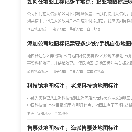
如何在地图上标记多个地点？企业地图标注
标注
公司如何在某信添加公司名称地址位置，当我们使用某信时，
到某信中，但是大多数用户不知道如何添加它。我应该如何操
服务中心铺，有需要请电话咨询：15730087443。
企业地图标注
电子地图
导航地图
白马地图
添加公司地图标记需要多少钱?手机自带地图
地图标注怎么弄?添加公司地图标记需要多少钱?地图标注上线
事资料和流程，并供给效劳。"便民地图"是地图标注与首都之窗
政务效劳处理地址信息。将地图标注晋级至版，翻开地图标注，
公司地图标注
电子地图
导航地图
易图通地图
再"便民效劳"，即可进入便民地图的功能首页。需要请电话咨询：1
科技馆地图标注 ，老虎科技馆地图标注
小编为您整理从上海科技馆到上海玛雅水世界怎么走交通地图、
中国科技馆i max巨幕影厅 在哪具体点，地图上查了下 科
是、地图标注,地图标注要怎么做相关地图标注知识，详情可
老虎
导航地图
苹果地图
售票处地图标注 ，海派售票处地图标注