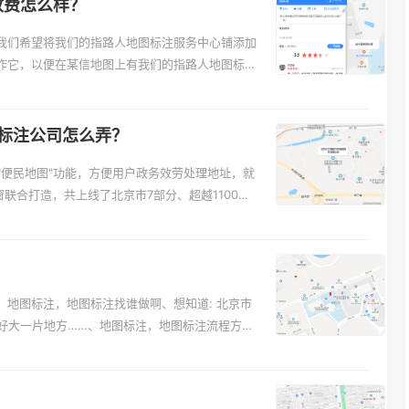
收费怎么样？
我们希望将我们的指路人地图标注服务中心铺添加
作它，以便在某信地图上有我们的指路人地图标注
标注公司怎么弄？
"便民地图"功能，方便用户政务效劳处理地址，就
联合打造，共上线了北京市7部分、超越1100个
在查找框检索"便民地图"，或"探索附近"后，
5730087443。
地图标注，地图标注找谁做啊、想知道: 北京市
技馆好大一片地方……、地图标注，地图标注流程方法
查看下方正文！