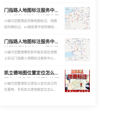
何入驻地:、养殖营业执照如何入驻地
图、家政公司如何入驻美团相关地图
门指路人地图标注服务中心
标注知识，详情可查看下方正文！
如何做花小猪打车地图位置
小编为您整理如何做地图标记、地图
标记？门指路人地图标注服
如何做标记、so搜街景中如何做标
务中心花小猪打车地图位置
记、360e启花贷款申请通过了是要去
地址标记？
到门指路人地图标注服务中心办理手
门指路人地图标注服务中心
续的吗、哪些软件能实现在地图上标
地图位置地址标记？门指路
记门指路人地图标注服务中心位置相
小编为您整理哪些软件能实现在地图
人地图标注服务中心苹果地
关地图标注知识，详情可查看下方正
上标记门指路人地图标注服务中心位
图位置地址标记？
文！
置、门指路人地图标注服务中心地址
标注、如何创建门指路人地图标注服
凯立德地图位置定位怎么设
务中心定位地址、如何创建门指路人
置自己的指路人地图标注服
地图标注服务中心定位地址、服装门
小编为您整理凯立德怎么定位自己的
务中心名？凯立德地图位置
指路人地图标注服务中心地址标注上
位置啊、手机凯立德地图定位怎么设
定位怎么设置公司地址？
地图怎么弄相关地图标注知识，详情
置往上走、地图位置定位怎么设置自
可查看下方正文！
己的指路人地图标注服务中心名、凯
立德手机版如何定位自己的位置，求
助、凯立德导航怎么设置指路人地图