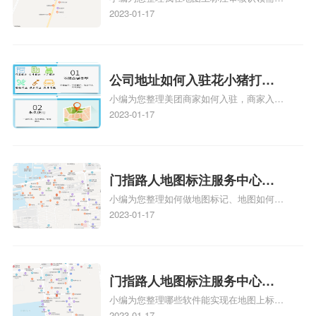
久审核？公司地址认领地图标
多久、我在地图上标注审核认领需要多久
2023-01-17
注多久审核？
y、我在地图上标注审核认领需要多久i、我
在地图上标注审核认领需要多久Y、搜狗地
图标注要多久才显示相关地图标注知识，详
情可查看下方正文！
公司地址如何入驻花小猪打车
小编为您整理美团商家如何入驻，商家入驻
地图标记？指路人地图标注服
教程、商家如何入驻地图、如何入驻地:、
2023-01-17
务中心铺如何入驻花小猪打车
养殖营业执照如何入驻地图、家政公司如何
地图标记？
入驻美团相关地图标注知识，详情可查看下
方正文！
门指路人地图标注服务中心如
小编为您整理如何做地图标记、地图如何做
何做花小猪打车地图位置标
标记、so搜街景中如何做标记、360e启花贷
2023-01-17
记？门指路人地图标注服务中
款申请通过了是要去到门指路人地图标注服
心花小猪打车地图位置地址标
务中心办理手续的吗、哪些软件能实现在地
图上标记门指路人地图标注服务中心位置相
记？
关地图标注知识，详情可查看下方正文！
门指路人地图标注服务中心地
小编为您整理哪些软件能实现在地图上标记
图位置地址标记？门指路人地
门指路人地图标注服务中心位置、门指路人
2023-01-17