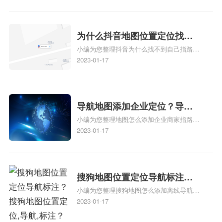
地图标注怎么做啊、凯立德导航地图怎么实
时定位、车载凯立德导航能定位车的位置吗
相关地图标注知识，详情可查看下方正文！
为什么抖音地图位置定位找不
小编为您整理抖音为什么找不到自己指路人
到了？抖音为什么找不到当前
地图标注服务中心铺的位置、地图位置更新
2023-01-17
定位了？
了，为什么抖音定位不同步更新、地图位置
电话号码更新了，为什么抖音定位不同步更
新、抖音为什么定位不到我指路人地图标注
服务中心位置、抖音突然不显示定位了相关
导航地图添加企业定位？导航
地图标注知识，详情可查看下方正文！
小编为您整理地图怎么添加企业商家指路人
定位企业？
地图标注服务中心铺名称、地图怎么添加企
2023-01-17
业商家指路人地图标注服务中心铺名称、企
业如何添加自己的企业位置到GPS导航地图
不同的GPS导航厂商都要添加吗、地图如何
添加企业、地图如何添加企业相关地图标注
搜狗地图位置定位导航标注？
知识，详情可查看下方正文！
小编为您整理搜狗地图怎么添加离线导航搜
搜狗地图位置定位,导航,标注？
狗地图离线导航怎么用、搜狗地图导航卫星
2023-01-17
定位系统接受不到如何是好、用搜狗地图导