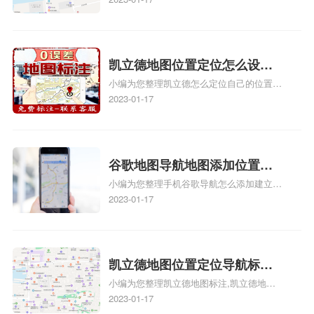
图标注服务中心苹果地图位置
地图标注服务中心地址标注、如何创建门指
地址标记？
路人地图标注服务中心定位地址、如何创建
门指路人地图标注服务中心定位地址、服装
门指路人地图标注服务中心地址标注上地图
凯立德地图位置定位怎么设置
怎么弄相关地图标注知识，详情可查看下方
小编为您整理凯立德怎么定位自己的位置
自己的指路人地图标注服务中
正文！
啊、手机凯立德地图定位怎么设置往上走、
2023-01-17
心名？凯立德地图位置定位怎
地图位置定位怎么设置自己的指路人地图标
么设置公司地址？
注服务中心名、凯立德手机版如何定位自己
的位置，求助、凯立德导航怎么设置指路人
地图标注服务中心铺招牌相关地图标注知
谷歌地图导航地图添加位置？
识，详情可查看下方正文！
小编为您整理手机谷歌导航怎么添加建立多
添加谷歌地图导航位置？
人位置、如何在地图，谷歌地图添加公司位
2023-01-17
置……、谷歌地图怎么添加路线、谷歌地图
怎么添加路线、谷歌地图怎么添加地点相关
地图标注知识，详情可查看下方正文！
凯立德地图位置定位导航标
小编为您整理凯立德地图标注,凯立德地图
注？凯立德地图位置定位,导航,
标注怎么做啊、凯立德地图标注,凯立德地
2023-01-17
标注？
图标注怎么做啊、凯立德地图标注,凯立德