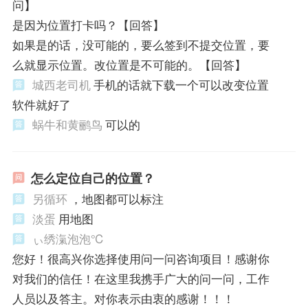
问】
是因为位置打卡吗？【回答】
如果是的话，没可能的，要么签到不提交位置，要
么就显示位置。改位置是不可能的。【回答】
城西老司机
手机的话就下载一个可以改变位置
软件就好了
蜗牛和黄鹂鸟
可以的
怎么定位自己的位置？
另循环
，地图都可以标注
淡蛋
用地图
ぃ绣滊泡泡℃
您好！很高兴你选择使用问一问咨询项目！感谢你
对我们的信任！在这里我携手广大的问一问，工作
人员以及答主。对你表示由衷的感谢！！！