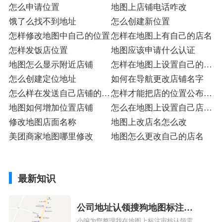
怎么申请位置
地图上店铺电话咋改
饿了么找不到地址
怎么创建新位置
怎样修改地图中自己的位置
怎样在地图上有自己的店名
怎样发饭店位置
地图应该申请什么认证
地图怎么显示附近店铺
怎样在地图上设置自己的位
怎么创建定位地址
置名称
如何在导航更改店铺名字
怎么样在发送自己店铺的位
怎样才能把店的位置公布在
置
地图如何增加位置店铺
地图上
怎么在地图上设置自己店的
修改地图店面名称
位置免费
地图上改店名怎么改
美团商家地图哪里修改
地图怎么更改自己的店名
最新知识
公司地址认领搜狗地图标注多
小编为您整理我在地图上标注审核认领需要