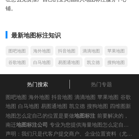
铺。
最新地图标注知识
图吧地图
海外地图
抖音地图
滴滴地图
苹果地图
谷歌地图
白马地图
易图通地图
凯立德
搜狗地图
热门搜索
热门专题
图吧地图
海外地图
抖音地图
滴滴地图
苹果地图
谷歌
地图
白马地图
易图通地图
凯立德
搜狗地图
四维图新
地图
车载地图
导航地图
手机地图
搜搜地图
好搜地图
地图怎么定自己的位置是要做
地图标注
前要解决的，
老虎地图
电子地图
卫星地图
美团地图
大众点评地图
南迁
地图标注公司
专业为您提供海量地图怎么定自己
苹果
导航犬
老虎
的位置解答信息，为您的企业商户、
门店地图标注
快
声明：我们只是代客户提交商户、企业位置资料（尤其是不会操作觉得繁琐的客户），不是地图标注平台方。所提供服务为商业有偿帮助咨询人工服务费，全程都是人工提交资料，自身并不能对第三方网站的原始内容进行编辑，请知悉。