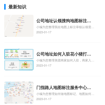
最新知识
公司地址认领搜狗地图标注多
小编为您整理我在地图上标注审核认领需要
久审核？公司地址认领地图标
多久、我在地图上标注审核认领需要多久
2023-01-17
注多久审核？
y、我在地图上标注审核认领需要多久i、我
在地图上标注审核认领需要多久Y、搜狗地
图标注要多久才显示相关地图标注知识，详
情可查看下方正文！
公司地址如何入驻花小猪打车
小编为您整理美团商家如何入驻，商家入驻
地图标记？指路人地图标注服
教程、商家如何入驻地图、如何入驻地:、
2023-01-17
务中心铺如何入驻花小猪打车
养殖营业执照如何入驻地图、家政公司如何
地图标记？
入驻美团相关地图标注知识，详情可查看下
方正文！
门指路人地图标注服务中心如
小编为您整理如何做地图标记、地图如何做
何做花小猪打车地图位置标
标记、so搜街景中如何做标记、360e启花贷
2023-01-17
记？门指路人地图标注服务中
款申请通过了是要去到门指路人地图标注服