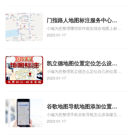
心花小猪打车地图位置地址标
务中心办理手续的吗、哪些软件能实现在地
图上标记门指路人地图标注服务中心位置相
记？
关地图标注知识，详情可查看下方正文！
门指路人地图标注服务中心地
小编为您整理哪些软件能实现在地图上标记
图位置地址标记？门指路人地
门指路人地图标注服务中心位置、门指路人
2023-01-17
图标注服务中心苹果地图位置
地图标注服务中心地址标注、如何创建门指
地址标记？
路人地图标注服务中心定位地址、如何创建
门指路人地图标注服务中心定位地址、服装
门指路人地图标注服务中心地址标注上地图
凯立德地图位置定位怎么设置
怎么弄相关地图标注知识，详情可查看下方
小编为您整理凯立德怎么定位自己的位置
自己的指路人地图标注服务中
正文！
啊、手机凯立德地图定位怎么设置往上走、
2023-01-17
心名？凯立德地图位置定位怎
地图位置定位怎么设置自己的指路人地图标
么设置公司地址？
注服务中心名、凯立德手机版如何定位自己
的位置，求助、凯立德导航怎么设置指路人
地图标注服务中心铺招牌相关地图标注知
谷歌地图导航地图添加位置？
识，详情可查看下方正文！
小编为您整理手机谷歌导航怎么添加建立多
添加谷歌地图导航位置？
人位置、如何在地图，谷歌地图添加公司位
2023-01-17
置……、谷歌地图怎么添加路线、谷歌地图
怎么添加路线、谷歌地图怎么添加地点相关