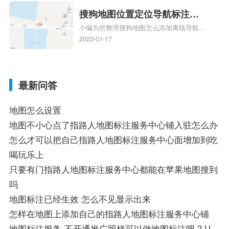
添加企业、地图如何添加企业相关地图标注
搜狗地图位置定位导航标注？
知识，详情可查看下方正文！
小编为您整理搜狗地图怎么添加离线导航搜
搜狗地图位置定位,导航,标注？
狗地图离线导航怎么用、搜狗地图导航卫星
2023-01-17
定位系统接受不到如何是好、用搜狗地图导
航,需要开启gps定位,需要收费吗、搜狗地图
导航,要收费吗、搜狗地图怎么标注相关地
最新问答
图标注知识，详情可查看下方正文！
地图怎么设置
地图不小心点了指路人地图标注服务中心铺入驻怎么办
怎么才可以把自己指路人地图标注服务中心面增加到吃
喝玩乐上
只要有门指路人地图标注服务中心都能在苹果地图搜到
吗
地图标注已经生效 怎么不见显示出来
怎样在地图上添加自己的指路人地图标注服务中心铺
地图标注服务-不开通推广照样可以做地图标注吧 ? U