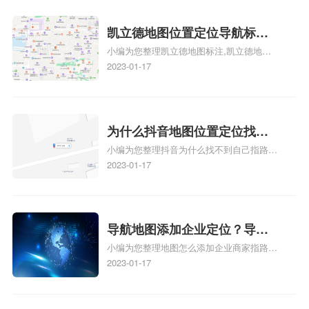
地图标注知识，详情可查看下方正文！
凯立德地图位置定位导航标
小编为您整理凯立德地图标注,凯立德地图
注？凯立德地图位置定位,导航,
标注怎么做啊、凯立德地图标注,凯立德地
2023-01-17
标注？
图标注怎么做啊、凯立德地图标注,凯立德
地图标注怎么做啊、凯立德导航地图怎么实
时定位、车载凯立德导航能定位车的位置吗
相关地图标注知识，详情可查看下方正文！
为什么抖音地图位置定位找不
小编为您整理抖音为什么找不到自己指路人
到了？抖音为什么找不到当前
地图标注服务中心铺的位置、地图位置更新
2023-01-17
定位了？
了，为什么抖音定位不同步更新、地图位置
电话号码更新了，为什么抖音定位不同步更
新、抖音为什么定位不到我指路人地图标注
服务中心位置、抖音突然不显示定位了相关
导航地图添加企业定位？导航
地图标注知识，详情可查看下方正文！
小编为您整理地图怎么添加企业商家指路人
定位企业？
地图标注服务中心铺名称、地图怎么添加企
2023-01-17
业商家指路人地图标注服务中心铺名称、企
业如何添加自己的企业位置到GPS导航地图
不同的GPS导航厂商都要添加吗、地图如何