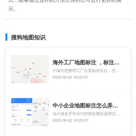
示。
搜狗地图知识
海外工厂地图标注 ，标注工
小编为您整理工厂位置如何定位、怎么
厂
把工厂做到地图里、地理位置定位，如
2022-06-02 16:23:37
何现实工厂名称、阴阳师海外地图显示
不出来求助、想知道: 如何把海外酒指路
人地图标注服务中心的名字标注在地图
上相关地图标注知识，详情可查看下方
中小企业地图标注怎么弄？
正文！
估计很多开车出行的朋友都应该用过地
企业公司地图标注方法有哪
图、地图或地图，在搜索框搜索商家名
2022-06-02 16:20:57
些呢？
称可以找到商家位置。地图，我相信只
要做互联网的人基本都知道，不做互联