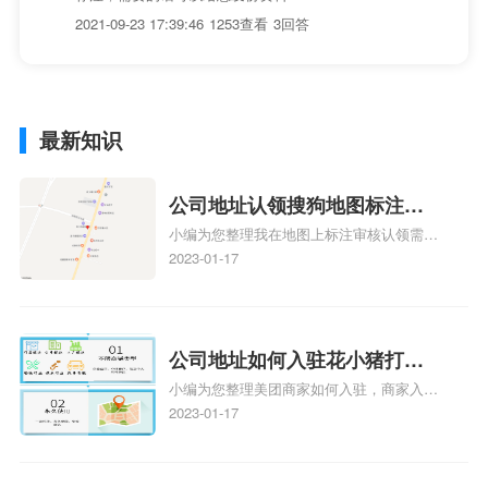
2021-09-23 17:39:46
1253查看
3回答
最新知识
公司地址认领搜狗地图标注多
小编为您整理我在地图上标注审核认领需要
久审核？公司地址认领地图标
多久、我在地图上标注审核认领需要多久
2023-01-17
注多久审核？
y、我在地图上标注审核认领需要多久i、我
在地图上标注审核认领需要多久Y、搜狗地
图标注要多久才显示相关地图标注知识，详
情可查看下方正文！
公司地址如何入驻花小猪打车
小编为您整理美团商家如何入驻，商家入驻
地图标记？指路人地图标注服
教程、商家如何入驻地图、如何入驻地:、
2023-01-17
务中心铺如何入驻花小猪打车
养殖营业执照如何入驻地图、家政公司如何
地图标记？
入驻美团相关地图标注知识，详情可查看下
方正文！