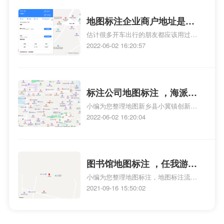
网的人可能也知道。嗯，它是一款地图
导航软件。同行有、、搜狗地图等。
地图标注企业商户地址是怎
2005年推出，已经15年了。现在市场上
估计很多开车出行的朋友都应该用过地
么个弄法呢？中小企业地图
地图导航是二强争霸格局，地图与地
图、地图或地图，在搜索框搜索商家名
2022-06-02 16:20:57
标注方法有哪些
图。地图搜索与网站关键词搜索相比更
称可以找到商家位置。地图，我相信只
为直观，所以对于商家而言，地图搜索
要做互联网的人基本都知道，不做互联
绝对是一种商业属性的推广，有需要请
网的人可能也知道。嗯，它是一款地图
电话咨询：15730087443
导航软件。同行有、、搜狗地图等。地
标注公司地图标注 ，海派标
图搜索与网站关键词搜索相比更为直
小编为您整理地图新乡县小冀镇创新标
注公司地图标注
观，所以对于商家而言，地图搜索绝对
注在哪 小冀镇创新标注地址、哪里有天
2022-06-02 16:20:04
是一种商业属性的推广，有需要请电话
津标注定位软件、地图怎么标注公司、
咨询：15730087443
三门峡金三角标注港在哪里求地图标
注、三门峡金三角标注港在哪里求地图
标注相关地图标注知识，详情可查看下
图书馆地图标注 ，任我游图
方正文！
小编为您整理地图标注，地图标注流程
书馆地图标注
方法是、在地图上搜到上海图书馆不只
2021-09-16 15:50:02
有一个，而卧查到的书在综合阅览室一
楼，这是指哪个 谢谢啦~、在图书馆的墙
壁上,挂着一幅世界地图.(改变词序,意思