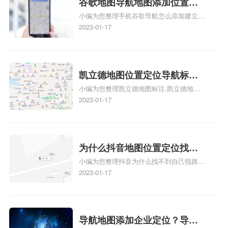
谷歌地图导航地图添加位置？
识，详情可查看下方正文！
小编为您整理手机谷歌导航怎么添加建立多
添加谷歌地图导航位置？
人位置、如何在地图，谷歌地图添加公司位
2023-01-17
置……、谷歌地图怎么添加路线、谷歌地图
怎么添加路线、谷歌地图怎么添加地点相关
地图标注知识，详情可查看下方正文！
凯立德地图位置定位导航标
小编为您整理凯立德地图标注,凯立德地图
注？凯立德地图位置定位,导航,
标注怎么做啊、凯立德地图标注,凯立德地
2023-01-17
标注？
图标注怎么做啊、凯立德地图标注,凯立德
地图标注怎么做啊、凯立德导航地图怎么实
时定位、车载凯立德导航能定位车的位置吗
相关地图标注知识，详情可查看下方正文！
为什么抖音地图位置定位找不
小编为您整理抖音为什么找不到自己指路人
到了？抖音为什么找不到当前
地图标注服务中心铺的位置、地图位置更新
2023-01-17
定位了？
了，为什么抖音定位不同步更新、地图位置
电话号码更新了，为什么抖音定位不同步更
新、抖音为什么定位不到我指路人地图标注
服务中心位置、抖音突然不显示定位了相关
导航地图添加企业定位？导航