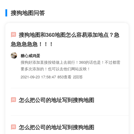
不变)、在一张城市地图上，如图，有学
校、医院、图书馆三地，图书馆被墨水
搜狗地图问答
污染，具体位置看不清，但知道 急急急
急、风暴峭壁有个图书馆，具体在哪，
地图上看不见相关地图标注知识，详情
搜狗地图和360地图怎么容易添加地点？急
可查看下方正文！
急急急急急！！！
糖心咸鸡蛋
搜狗好添加直接按错做上去就行！360的话也是！不过都需
要多次添加的！也可以去他们网站反映！
2021-09-23 17:58:47
853查看
2回答
怎么把公司的地址写到搜狗地图
怎么把公司的地址写到搜狗地图