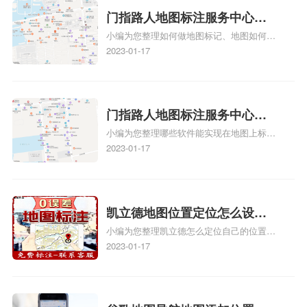
门指路人地图标注服务中心如
小编为您整理如何做地图标记、地图如何做
何做花小猪打车地图位置标
标记、so搜街景中如何做标记、360e启花贷
2023-01-17
记？门指路人地图标注服务中
款申请通过了是要去到门指路人地图标注服
心花小猪打车地图位置地址标
务中心办理手续的吗、哪些软件能实现在地
图上标记门指路人地图标注服务中心位置相
记？
关地图标注知识，详情可查看下方正文！
门指路人地图标注服务中心地
小编为您整理哪些软件能实现在地图上标记
图位置地址标记？门指路人地
门指路人地图标注服务中心位置、门指路人
2023-01-17
图标注服务中心苹果地图位置
地图标注服务中心地址标注、如何创建门指
地址标记？
路人地图标注服务中心定位地址、如何创建
门指路人地图标注服务中心定位地址、服装
门指路人地图标注服务中心地址标注上地图
凯立德地图位置定位怎么设置
怎么弄相关地图标注知识，详情可查看下方
小编为您整理凯立德怎么定位自己的位置
自己的指路人地图标注服务中
正文！
啊、手机凯立德地图定位怎么设置往上走、
2023-01-17
心名？凯立德地图位置定位怎
地图位置定位怎么设置自己的指路人地图标
么设置公司地址？
注服务中心名、凯立德手机版如何定位自己
的位置，求助、凯立德导航怎么设置指路人
地图标注服务中心铺招牌相关地图标注知