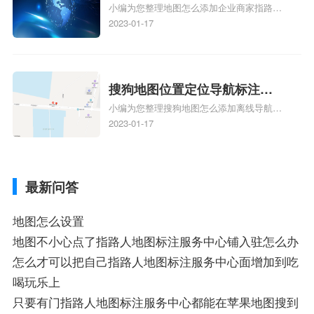
地图标注知识，详情可查看下方正文！
小编为您整理地图怎么添加企业商家指路人
定位企业？
地图标注服务中心铺名称、地图怎么添加企
2023-01-17
业商家指路人地图标注服务中心铺名称、企
业如何添加自己的企业位置到GPS导航地图
不同的GPS导航厂商都要添加吗、地图如何
添加企业、地图如何添加企业相关地图标注
搜狗地图位置定位导航标注？
知识，详情可查看下方正文！
小编为您整理搜狗地图怎么添加离线导航搜
搜狗地图位置定位,导航,标注？
狗地图离线导航怎么用、搜狗地图导航卫星
2023-01-17
定位系统接受不到如何是好、用搜狗地图导
航,需要开启gps定位,需要收费吗、搜狗地图
导航,要收费吗、搜狗地图怎么标注相关地
最新问答
图标注知识，详情可查看下方正文！
地图怎么设置
地图不小心点了指路人地图标注服务中心铺入驻怎么办
怎么才可以把自己指路人地图标注服务中心面增加到吃
喝玩乐上
只要有门指路人地图标注服务中心都能在苹果地图搜到