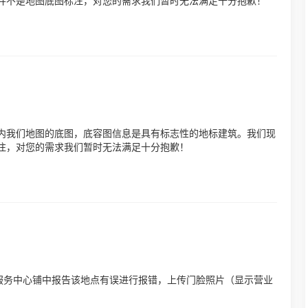
并不是地图底图标注，对您的需求我们暂时无法满足十分抱歉！
内我们地图的底图，底容图信息是具有标志性的地标建筑。我们现
注，对您的需求我们暂时无法满足十分抱歉！
注服务中心铺中报告该地点有误进行报错，上传门脸照片（显示营业