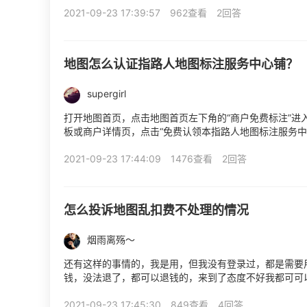
2021-09-23 17:39:57
962查看
2回答
地图怎么认证指路人地图标注服务中心铺？
supergirl
打开地图首页，点击地图首页左下角的“商户免费标注”进
板或商户详情页，点击“免费认领本指路人地图标注服务中
分别是新增新地点（商户未被收录时可新增）、认领我的地..
2021-09-23 17:44:09
1476查看
2回答
怎么投诉地图乱扣费不处理的情况
烟雨离殇～
还有这样的事情的，我是用，但我没有登录过，都是需要用
钱，没法退了，都可以退钱的，来到了态度不好我都可可
2021-09-23 17:45:30
849查看
4回答