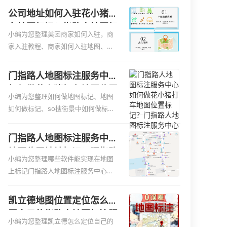
领需要多久i、我在地图上标注审核认
公司地址如何入驻花小猪打
领需要多久Y、搜狗地图标注要多久才
车地图标记？指路人地图标
显示相关地图标注知识，详情可查看
小编为您整理美团商家如何入驻，商
注服务中心铺如何入驻花小
下方正文！
家入驻教程、商家如何入驻地图、如
猪打车地图标记？
何入驻地:、养殖营业执照如何入驻地
图、家政公司如何入驻美团相关地图
门指路人地图标注服务中心
标注知识，详情可查看下方正文！
如何做花小猪打车地图位置
小编为您整理如何做地图标记、地图
标记？门指路人地图标注服
如何做标记、so搜街景中如何做标
务中心花小猪打车地图位置
记、360e启花贷款申请通过了是要去
地址标记？
到门指路人地图标注服务中心办理手
门指路人地图标注服务中心
续的吗、哪些软件能实现在地图上标
地图位置地址标记？门指路
记门指路人地图标注服务中心位置相
小编为您整理哪些软件能实现在地图
人地图标注服务中心苹果地
关地图标注知识，详情可查看下方正
上标记门指路人地图标注服务中心位
图位置地址标记？
文！
置、门指路人地图标注服务中心地址
标注、如何创建门指路人地图标注服
凯立德地图位置定位怎么设
务中心定位地址、如何创建门指路人
置自己的指路人地图标注服
地图标注服务中心定位地址、服装门
小编为您整理凯立德怎么定位自己的