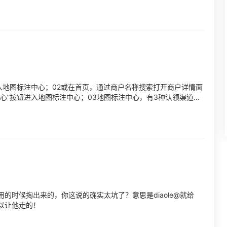
入地图标注中心；02或在首页，通过商户名称搜索打开商户详情面
心”按钮进入地图标注中心；03地图标注中心，有3种认领渠道，
...
的时候掏出来的，你这说的确实太坑了？意思是diaole@就给
以让他走的！