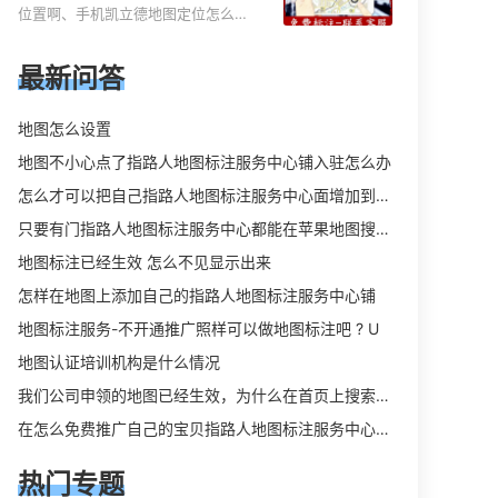
务中心名？凯立德地图位置
指路人地图标注服务中心地址标注上
位置啊、手机凯立德地图定位怎么设
定位怎么设置公司地址？
地图怎么弄相关地图标注知识，详情
置往上走、地图位置定位怎么设置自
可查看下方正文！
己的指路人地图标注服务中心名、凯
最新问答
立德手机版如何定位自己的位置，求
助、凯立德导航怎么设置指路人地图
地图怎么设置
标注服务中心铺招牌相关地图标注知
地图不小心点了指路人地图标注服务中心铺入驻怎么办
识，详情可查看下方正文！
怎么才可以把自己指路人地图标注服务中心面增加到吃喝玩乐上
只要有门指路人地图标注服务中心都能在苹果地图搜到吗
地图标注已经生效 怎么不见显示出来
怎样在地图上添加自己的指路人地图标注服务中心铺
地图标注服务-不开通推广照样可以做地图标注吧 ? U
地图认证培训机构是什么情况
我们公司申领的地图已经生效，为什么在首页上搜索公司全称在右侧没有地图显示
在怎么免费推广自己的宝贝指路人地图标注服务中心铺。
热门专题