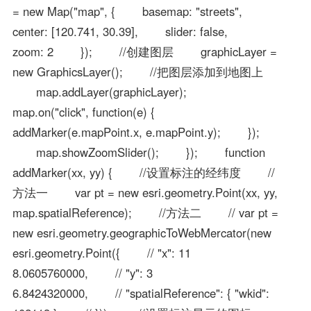
= new Map("map", { basemap: "streets",
center: [120.741, 30.39], slider: false,
zoom: 2 }); //创建图层 graphicLayer =
new GraphicsLayer(); //把图层添加到地图上
map.addLayer(graphicLayer);
map.on("click", function(e) {
addMarker(e.mapPoint.x, e.mapPoint.y); });
map.showZoomSlider(); }); function
addMarker(xx, yy) { //设置标注的经纬度 //
方法一 var pt = new esri.geometry.Point(xx, yy,
map.spatialReference); //方法二 // var pt =
new esri.geometry.geographicToWebMercator(new
esri.geometry.Point({ // "x": 11
8.0605760000, // "y": 3
6.8424320000, // "spatialReference": { "wkid":