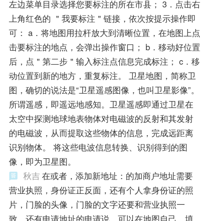
左边菜单目录选择您要标注的所在市县； 3．点击右
上角红色的 ＂我要标注＂链接，依次按提示操作即
可： a．将地图用拉杆放大到清晰位置，在地图上点
击要标注的地点，会弹出操作窗口； b．移动好位置
后，点＂第二步＂输入标注点信息完成标注； c．移
动位置到新的地方，重复标注。 卫星地图，简称卫
图，确切的说法是“卫星遥感图像，也叫卫星影像”。
所谓遥感，即遥远地感知。卫星遥感即通过卫星在
太空中探测地球地表物体对电磁波的反射和其发射
的电磁波，从而提取这些物体的信息，完成远距离
识别物体。 将这些电波信息转换、识别得到的图
像，即为卫星图。
秋吉
在或者，添加新地址：的加商户地址需要
营业执照，身份证正反面，还有个人拿身份证的照
片，门脸的头像，门脸的文字还要和营业执照一
致，还有申请地址的申请说，可以在地图自己，填