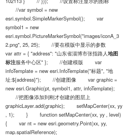
102113 } // })); //设置标注显示的图标
//var symbol = new
esri.symbol.SimpleMarkerSymbol(); var
symbol1 = new
esri.symbol.PictureMarkerSymbol("images/iconA_3
2.png", 25, 25); //要在模版中显示的参数
var attr = { "address": "山东省淄博市张指路人
地图
标注
服务中心区" }; //创建模版 var
infoTemplate = new esri.InfoTemplate("标题", "地
址:${address}"); //创建图像 var graphic =
new esri.Graphic(pt, symbol1, attr, infoTemplate);
//把图像添加到刚才创建的图层上
graphicLayer.add(graphic); setMapCenter(xx, yy
, 1); } function setMapCenter(xx, yy , level)
{ var nt = new esri.geometry.Point(xx, yy,
map.spatialReference);