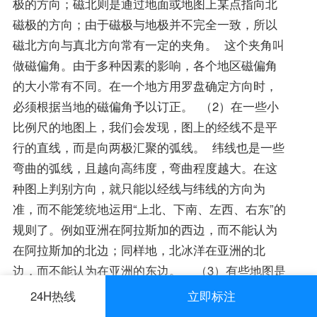
极的方向；磁北则是通过地面或地图上某点指向北
磁极的方向；由于磁极与地极并不完全一致，所以
磁北方向与真北方向常有一定的夹角。 这个夹角叫
做磁偏角。由于多种因素的影响，各个地区磁偏角
的大小常有不同。在一个地方用罗盘确定方向时，
必须根据当地的磁偏角予以订正。 （2）在一些小
比例尺的地图上，我们会发现，图上的经线不是平
行的直线，而是向两极汇聚的弧线。 纬线也是一些
弯曲的弧线，且越向高纬度，弯曲程度越大。在这
种图上判别方向，就只能以经线与纬线的方向为
准，而不能笼统地运用“上北、下南、左西、右东”的
规则了。例如亚洲在阿拉斯加的西边，而不能认为
在阿拉斯加的北边；同样地，北冰洋在亚洲的北
边，而不能认为在亚洲的东边。 （3）有些地图是
用指向标（方位针）表示方向的。指向标（方位
24H热线
立即标注
针）的箭头指示的方向是南北方向，与指向标（方