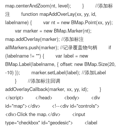
map.centerAndZoom(nt, level); } //添加标
注 function mapAddOverLay(xx, yy, id,
labelname) { var nt = new BMap.Point(xx, yy);
var marker = new BMap.Marker(nt);
map.addOverlay(marker); //添加标注
allMarkers.push(marker); //记录覆盖物句柄 if
(labelname != "") { var label = new
BMap.Label(labelname, { offset: new BMap.Size(20,
-10) }); marker.setLabel(label); //添加Label
} //添加标注回调
addOverlayCallback(marker, xx, yy, id); }
</script> </head> <body> <div
id="map"></div> <!--<div id="controls">
<div>Click the map.</div> <input
type="checkbox" id="geodesic"> <label