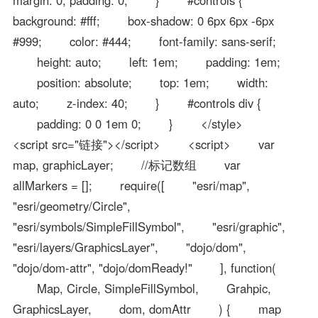
background: #fff; box-shadow: 0 6px 6px -6px
#999; color: #444; font-family: sans-serif;
height: auto; left: 1em; padding: 1em;
position: absolute; top: 1em; width:
auto; z-index: 40; } #controls div {
padding: 0 0 1em 0; } </style>
<script src="链接"></script> <script> var
map, graphicLayer; //标记数组 var
allMarkers = []; require([ "esri/map",
"esri/geometry/Circle",
"esri/symbols/SimpleFillSymbol", "esri/graphic",
"esri/layers/GraphicsLayer", "dojo/dom",
"dojo/dom-attr", "dojo/domReady!" ], function(
Map, Circle, SimpleFillSymbol, Grahpic,
GraphicsLayer, dom, domAttr ) { map