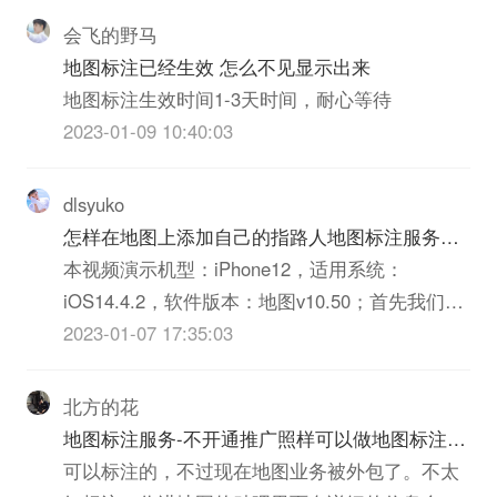
的概括并用系统表示在一定载体上的图形。
会飞的野马
地图标注已经生效 怎么不见显示出来
地图标注生效时间1-3天时间，耐心等待
2023-01-09 10:40:03
dlsyuko
怎样在地图上添加自己的指路人地图标注服务中
心铺
本视频演示机型：iPhone12，适用系统：
iOS14.4.2，软件版本：地图v10.50；首先我们打
开好的【地图】应用软件，点击【进入地图】，
2023-01-07 17:35:03
然后点击右下角的【我的】按钮，可以选择手机
号码【一键登录】，然后在该页面中找到【我的
北方的花
指路人地图标注服务中心铺】；点击【我要入
地图标注服务-不开通推广照样可以做地图标注吧
驻】...
? U
可以标注的，不过现在地图业务被外包了。不太