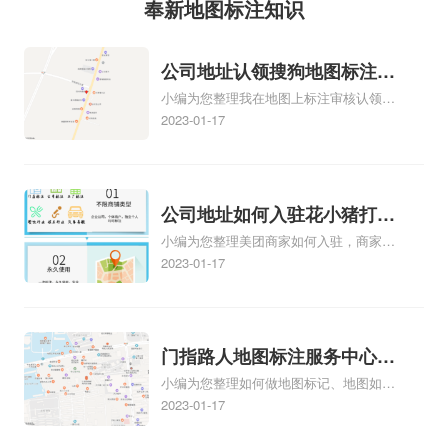
奉新地图标注知识
公司地址认领搜狗地图标注多
小编为您整理我在地图上标注审核认领需
久审核？公司地址认领地图标
要多久、我在地图上标注审核认领需要多
2023-01-17
注多久审核？
久y、我在地图上标注审核认领需要多久
i、我在地图上标注审核认领需要多久Y、
搜狗地图标注要多久才显示相关地图标注
知识，详情可查看下方正文！
公司地址如何入驻花小猪打车
小编为您整理美团商家如何入驻，商家入
地图标记？指路人地图标注服
驻教程、商家如何入驻地图、如何入驻
2023-01-17
务中心铺如何入驻花小猪打车
地:、养殖营业执照如何入驻地图、家政公
地图标记？
司如何入驻美团相关地图标注知识，详情
可查看下方正文！
门指路人地图标注服务中心如
小编为您整理如何做地图标记、地图如何
何做花小猪打车地图位置标
做标记、so搜街景中如何做标记、360e启
2023-01-17
记？门指路人地图标注服务中
花贷款申请通过了是要去到门指路人地图