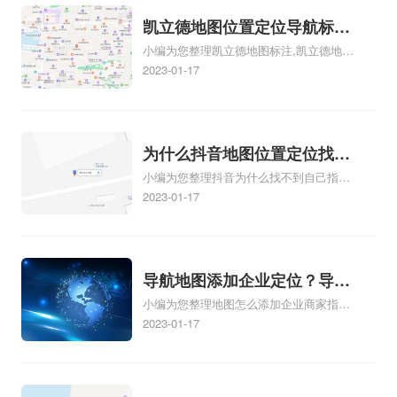
地点相关地图标注知识，详情可查看下方
正文！
凯立德地图位置定位导航标
小编为您整理凯立德地图标注,凯立德地图
注？凯立德地图位置定位,导
标注怎么做啊、凯立德地图标注,凯立德地
2023-01-17
航,标注？
图标注怎么做啊、凯立德地图标注,凯立德
地图标注怎么做啊、凯立德导航地图怎么
实时定位、车载凯立德导航能定位车的位
置吗相关地图标注知识，详情可查看下方
为什么抖音地图位置定位找不
正文！
小编为您整理抖音为什么找不到自己指路
到了？抖音为什么找不到当前
人地图标注服务中心铺的位置、地图位置
2023-01-17
定位了？
更新了，为什么抖音定位不同步更新、地
图位置电话号码更新了，为什么抖音定位
不同步更新、抖音为什么定位不到我指路
人地图标注服务中心位置、抖音突然不显
导航地图添加企业定位？导航
示定位了相关地图标注知识，详情可查看
小编为您整理地图怎么添加企业商家指路
定位企业？
下方正文！
人地图标注服务中心铺名称、地图怎么添
2023-01-17
加企业商家指路人地图标注服务中心铺名
称、企业如何添加自己的企业位置到GPS
导航地图不同的GPS导航厂商都要添加