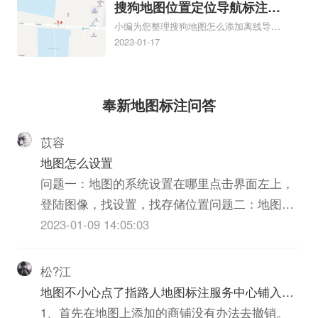
吗、地图如何添加企业、地图如何添加企
搜狗地图位置定位导航标注？
业相关地图标注知识，详情可查看下方正
小编为您整理搜狗地图怎么添加离线导航
搜狗地图位置定位,导航,标
文！
搜狗地图离线导航怎么用、搜狗地图导航
2023-01-17
注？
卫星定位系统接受不到如何是好、用搜狗
地图导航,需要开启gps定位,需要收费吗、
搜狗地图导航,要收费吗、搜狗地图怎么标
奉新地图标注问答
注相关地图标注知识，详情可查看下方正
文！
苡容
地图怎么设置
问题一：地图的系统设置在哪里点击界面左上，
登陆图像，找设置，找存储位置问题二：地图怎
么设置点地图驾车方案添加途经点方法：将鼠标
2023-01-09 14:05:03
移至地图上的驾车线路，会出现一个可供您拖动
的途经点，将鼠标拖动至您想要经过的道路并松
松?江
开，更新的驾车方案将经过您选择的道路。问题
地图不小心点了指路人地图标注服务中心铺入驻
三：手机地图...
怎么办
1、首先在地图上添加的商铺没有办法去撤销。