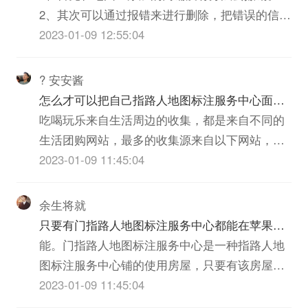
2、其次可以通过报错来进行删除，把错误的信息
上报给地图官方。3、最后进行核实删除已经不存
2023-01-09 12:55:04
在或错误的商铺。
? 安安酱
怎么才可以把自己指路人地图标注服务中心面增
加到吃喝玩乐上
吃喝玩乐来自生活周边的收集，都是来自不同的
生活团购网站，最多的收集源来自以下网站，拉
手网，团购网，（美团，大众点评，以及地图标
2023-01-09 11:45:04
注。）等网站，建议您去网站标注指路人地图标
注服务中心铺，一般在审核后第三个工作日网站
余生将就
信息收录更新后即可搜索到，要提供知名度还是
只要有门指路人地图标注服务中心都能在苹果地
要多个网站去做同时多做活...
图搜到吗
能。门指路人地图标注服务中心是一种指路人地
图标注服务中心铺的使用房屋，只要有该房屋都
能在苹果地图搜到。地图是遵循相应的数学法则
2023-01-09 11:45:04
将地球也包括其他形体上的地理信息，通过科学