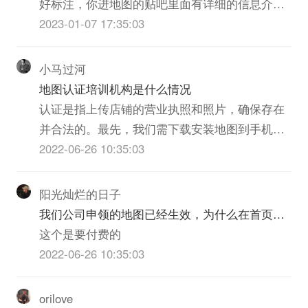
好标注，你进地图的贴吧里面有详细的信息介
绍。曾经有一段时间，做推广会送地图标注，但
2023-01-07 17:35:03
是就一段时间，现在也没有了。
小马过河
地图认证培训机构是什么情况
认证是指上传店铺的营业执照和照片，确保存在
并合法的。最先，我们需下载安装地图到手机之
上，导向于你所需添加公司/店面信息的具体位
2022-06-26 10:35:03
置，于详尽页面之中浏览左下角的追加地点”。公
司是适应市场经济社会化大生产的需要而形成的
阳光灿烂的日子
一种企业组织形式。中国的公司是指依照《中华
我们公司申领的地图已经生效，为什么在首页上
人民共和国公司法》在中...
搜索公司全称在右侧没有地图显示
这个是要付费的
2022-06-26 10:35:03
orilove