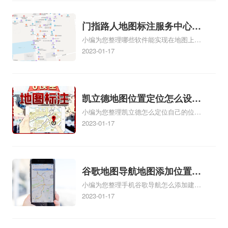
心花小猪打车地图位置地址标
标注服务中心办理手续的吗、哪些软件能
实现在地图上标记门指路人地图标注服务
记？
中心位置相关地图标注知识，详情可查看
门指路人地图标注服务中心地
下方正文！
小编为您整理哪些软件能实现在地图上标
图位置地址标记？门指路人地
记门指路人地图标注服务中心位置、门指
2023-01-17
图标注服务中心苹果地图位置
路人地图标注服务中心地址标注、如何创
地址标记？
建门指路人地图标注服务中心定位地址、
如何创建门指路人地图标注服务中心定位
地址、服装门指路人地图标注服务中心地
凯立德地图位置定位怎么设置
址标注上地图怎么弄相关地图标注知识，
小编为您整理凯立德怎么定位自己的位置
自己的指路人地图标注服务中
详情可查看下方正文！
啊、手机凯立德地图定位怎么设置往上
2023-01-17
心名？凯立德地图位置定位怎
走、地图位置定位怎么设置自己的指路人
么设置公司地址？
地图标注服务中心名、凯立德手机版如何
定位自己的位置，求助、凯立德导航怎么
设置指路人地图标注服务中心铺招牌相关
谷歌地图导航地图添加位置？
地图标注知识，详情可查看下方正文！
小编为您整理手机谷歌导航怎么添加建立
添加谷歌地图导航位置？
多人位置、如何在地图，谷歌地图添加公
2023-01-17
司位置……、谷歌地图怎么添加路线、谷
歌地图怎么添加路线、谷歌地图怎么添加