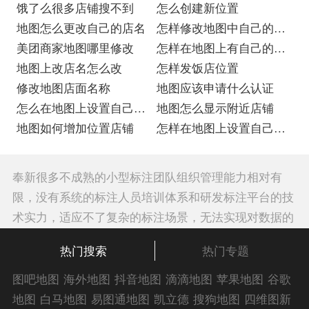
饿了么很多店铺搜不到
怎么创建新位置
地图怎么更改自己的店名
怎样修改地图中自己的位
美团商家地图哪里修改
置
怎样在地图上有自己的店
地图上改店名怎么改
名
怎样发饭店位置
修改地图店面名称
地图应该申请什么认证
怎么在地图上设置自己店
地图怎么显示附近店铺
的位置免费
地图如何增加位置店铺
怎样在地图上设置自己的
位置名称
奉新很多不成熟的小型标注团队组织管理能力相对有
限，没有系统的标注人员培训体系和研发标注平台的技
术实力，适应不了复杂的标注场景，无法实现对数据的
大规模工业化流水线生产。一旦数据量比较多，数据分
热门搜索
热门专题
发、清洗、标注、质检、交付环节就会出现很多问题，
不仅会多次返修数据，而且是多次返修也达不到要求的
图吧地图
海外地图
抖音地图
滴滴地图
苹果地图
谷歌
精确度。所以还是建议您选择奉新已经具备一定客户口
地图
白马地图
易图通地图
凯立德
搜狗地图
四维图新