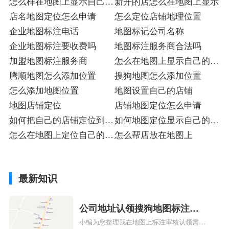
怎么样在地图上显示自己店
新开的店怎么在地图上显示
的位置
店名地图定位怎么申请
怎么定位店铺地理位置
企业地图标注电话
地图标记公司名称
企业地图标注要收费吗
地图标注服务商合法吗
加盟地图标注服务商
怎么在地图上显示自己的店
腾顺地图怎么添加位置
铺位置
搜狗地图怎么添加位置
怎么添加地图位置
地图设置自己的店铺
地图店铺定位
店铺地图定位怎么申请
如何把自己的店铺定位到地
如何地图定位显示自己的店
图
怎么在地图上定位自己的店
铺名称
怎么帮店放在地图上
铺位置
最新知识
公司地址认领搜狗地图标注多
小编为您整理我在地图上标注审核认领需要
久审核？公司地址认领地图标