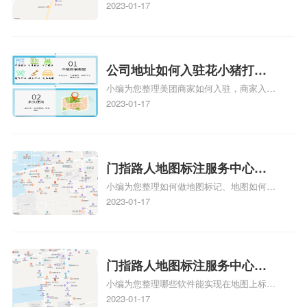
多久、我在地图上标注审核认领需要多久
2023-01-17
注多久审核？
y、我在地图上标注审核认领需要多久i、我
在地图上标注审核认领需要多久Y、搜狗地
图标注要多久才显示相关地图标注知识，详
情可查看下方正文！
公司地址如何入驻花小猪打车
小编为您整理美团商家如何入驻，商家入驻
地图标记？指路人地图标注服
教程、商家如何入驻地图、如何入驻地:、
2023-01-17
务中心铺如何入驻花小猪打车
养殖营业执照如何入驻地图、家政公司如何
地图标记？
入驻美团相关地图标注知识，详情可查看下
方正文！
门指路人地图标注服务中心如
小编为您整理如何做地图标记、地图如何做
何做花小猪打车地图位置标
标记、so搜街景中如何做标记、360e启花贷
2023-01-17
记？门指路人地图标注服务中
款申请通过了是要去到门指路人地图标注服
心花小猪打车地图位置地址标
务中心办理手续的吗、哪些软件能实现在地
图上标记门指路人地图标注服务中心位置相
记？
关地图标注知识，详情可查看下方正文！
门指路人地图标注服务中心地
小编为您整理哪些软件能实现在地图上标记
图位置地址标记？门指路人地
门指路人地图标注服务中心位置、门指路人
2023-01-17