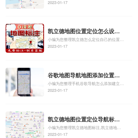
门指路人地图标注服务中心位置、门指路人
2023-01-17
图标注服务中心苹果地图位置
地图标注服务中心地址标注、如何创建门指
地址标记？
路人地图标注服务中心定位地址、如何创建
门指路人地图标注服务中心定位地址、服装
门指路人地图标注服务中心地址标注上地图
凯立德地图位置定位怎么设置
怎么弄相关地图标注知识，详情可查看下方
小编为您整理凯立德怎么定位自己的位置
自己的指路人地图标注服务中
正文！
啊、手机凯立德地图定位怎么设置往上走、
2023-01-17
心名？凯立德地图位置定位怎
地图位置定位怎么设置自己的指路人地图标
么设置公司地址？
注服务中心名、凯立德手机版如何定位自己
的位置，求助、凯立德导航怎么设置指路人
地图标注服务中心铺招牌相关地图标注知
谷歌地图导航地图添加位置？
识，详情可查看下方正文！
小编为您整理手机谷歌导航怎么添加建立多
添加谷歌地图导航位置？
人位置、如何在地图，谷歌地图添加公司位
2023-01-17
置……、谷歌地图怎么添加路线、谷歌地图
怎么添加路线、谷歌地图怎么添加地点相关
地图标注知识，详情可查看下方正文！
凯立德地图位置定位导航标
小编为您整理凯立德地图标注,凯立德地图
注？凯立德地图位置定位,导航,
标注怎么做啊、凯立德地图标注,凯立德地
2023-01-17