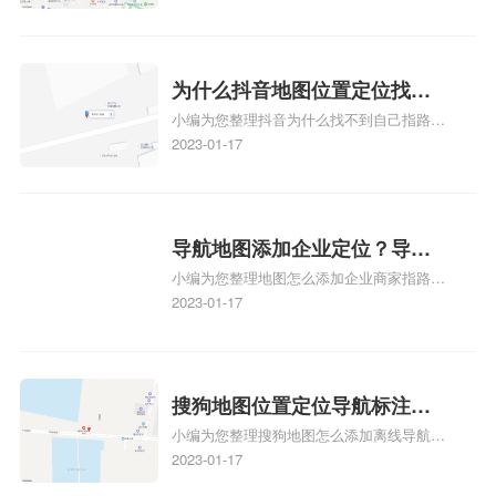
标注？
图标注怎么做啊、凯立德地图标注,凯立德
地图标注怎么做啊、凯立德导航地图怎么实
时定位、车载凯立德导航能定位车的位置吗
相关地图标注知识，详情可查看下方正文！
为什么抖音地图位置定位找不
小编为您整理抖音为什么找不到自己指路人
到了？抖音为什么找不到当前
地图标注服务中心铺的位置、地图位置更新
2023-01-17
定位了？
了，为什么抖音定位不同步更新、地图位置
电话号码更新了，为什么抖音定位不同步更
新、抖音为什么定位不到我指路人地图标注
服务中心位置、抖音突然不显示定位了相关
导航地图添加企业定位？导航
地图标注知识，详情可查看下方正文！
小编为您整理地图怎么添加企业商家指路人
定位企业？
地图标注服务中心铺名称、地图怎么添加企
2023-01-17
业商家指路人地图标注服务中心铺名称、企
业如何添加自己的企业位置到GPS导航地图
不同的GPS导航厂商都要添加吗、地图如何
添加企业、地图如何添加企业相关地图标注
搜狗地图位置定位导航标注？
知识，详情可查看下方正文！
小编为您整理搜狗地图怎么添加离线导航搜
搜狗地图位置定位,导航,标注？
狗地图离线导航怎么用、搜狗地图导航卫星
2023-01-17
定位系统接受不到如何是好、用搜狗地图导