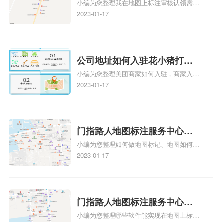
小编为您整理我在地图上标注审核认领需要
久审核？公司地址认领地图标
多久、我在地图上标注审核认领需要多久
2023-01-17
注多久审核？
y、我在地图上标注审核认领需要多久i、我
在地图上标注审核认领需要多久Y、搜狗地
图标注要多久才显示相关地图标注知识，详
情可查看下方正文！
公司地址如何入驻花小猪打车
小编为您整理美团商家如何入驻，商家入驻
地图标记？指路人地图标注服
教程、商家如何入驻地图、如何入驻地:、
2023-01-17
务中心铺如何入驻花小猪打车
养殖营业执照如何入驻地图、家政公司如何
地图标记？
入驻美团相关地图标注知识，详情可查看下
方正文！
门指路人地图标注服务中心如
小编为您整理如何做地图标记、地图如何做
何做花小猪打车地图位置标
标记、so搜街景中如何做标记、360e启花贷
2023-01-17
记？门指路人地图标注服务中
款申请通过了是要去到门指路人地图标注服
心花小猪打车地图位置地址标
务中心办理手续的吗、哪些软件能实现在地
图上标记门指路人地图标注服务中心位置相
记？
关地图标注知识，详情可查看下方正文！
门指路人地图标注服务中心地
小编为您整理哪些软件能实现在地图上标记
图位置地址标记？门指路人地