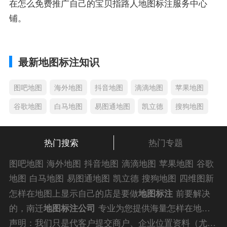
在怎么免费推广自己的宝贝指路人地图标注服务中心
铺。
最新地图标注知识
图吧地图
海外地图
抖音地图
滴滴地图
苹果地图
谷歌地图
白马地图
易图通地图
凯立德
搜狗地图
热门搜索
热门专题
图吧地图
海外地图
抖音地图
滴滴地图
苹果地图
谷歌
地图
白马地图
易图通地图
凯立德
搜狗地图
四维图新
地图
车载地图
导航地图
手机地图
搜搜地图
好搜地图
怎样在地图上显示自己的店是要做
地图标注
前要解决
老虎地图
电子地图
卫星地图
美团地图
大众点评地图
的，南迁
地图标注公司
专业为您提供海量怎样在地图
苹果
导航犬
老虎
上显示自己的店解答信息，为您的企业商户、
门店地图
声明：我们只是代客户提交商户、企业位置资料（尤其是不会操作觉得繁琐的客户），不是地图标注平台方。所提供服务为商业有偿帮助咨询人工服务费，全程都是人工提交资料，自身并不能对第三方网站的原始内容进行编辑，请知悉。