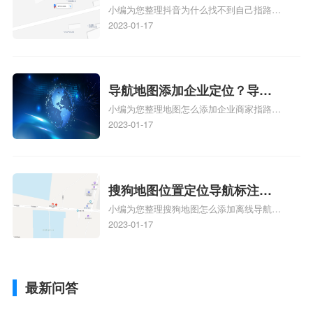
小编为您整理抖音为什么找不到自己指路人
到了？抖音为什么找不到当前
地图标注服务中心铺的位置、地图位置更新
2023-01-17
定位了？
了，为什么抖音定位不同步更新、地图位置
电话号码更新了，为什么抖音定位不同步更
新、抖音为什么定位不到我指路人地图标注
服务中心位置、抖音突然不显示定位了相关
导航地图添加企业定位？导航
地图标注知识，详情可查看下方正文！
小编为您整理地图怎么添加企业商家指路人
定位企业？
地图标注服务中心铺名称、地图怎么添加企
2023-01-17
业商家指路人地图标注服务中心铺名称、企
业如何添加自己的企业位置到GPS导航地图
不同的GPS导航厂商都要添加吗、地图如何
添加企业、地图如何添加企业相关地图标注
搜狗地图位置定位导航标注？
知识，详情可查看下方正文！
小编为您整理搜狗地图怎么添加离线导航搜
搜狗地图位置定位,导航,标注？
狗地图离线导航怎么用、搜狗地图导航卫星
2023-01-17
定位系统接受不到如何是好、用搜狗地图导
航,需要开启gps定位,需要收费吗、搜狗地图
导航,要收费吗、搜狗地图怎么标注相关地
最新问答
图标注知识，详情可查看下方正文！