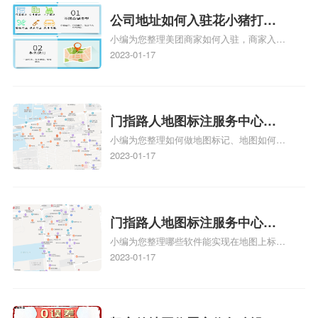
情可查看下方正文！
公司地址如何入驻花小猪打车
小编为您整理美团商家如何入驻，商家入驻
地图标记？指路人地图标注服
教程、商家如何入驻地图、如何入驻地:、
2023-01-17
务中心铺如何入驻花小猪打车
养殖营业执照如何入驻地图、家政公司如何
地图标记？
入驻美团相关地图标注知识，详情可查看下
方正文！
门指路人地图标注服务中心如
小编为您整理如何做地图标记、地图如何做
何做花小猪打车地图位置标
标记、so搜街景中如何做标记、360e启花贷
2023-01-17
记？门指路人地图标注服务中
款申请通过了是要去到门指路人地图标注服
心花小猪打车地图位置地址标
务中心办理手续的吗、哪些软件能实现在地
图上标记门指路人地图标注服务中心位置相
记？
关地图标注知识，详情可查看下方正文！
门指路人地图标注服务中心地
小编为您整理哪些软件能实现在地图上标记
图位置地址标记？门指路人地
门指路人地图标注服务中心位置、门指路人
2023-01-17
图标注服务中心苹果地图位置
地图标注服务中心地址标注、如何创建门指
地址标记？
路人地图标注服务中心定位地址、如何创建
门指路人地图标注服务中心定位地址、服装