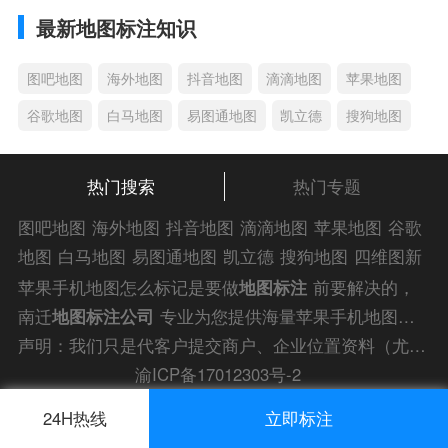
最新地图标注知识
图吧地图
海外地图
抖音地图
滴滴地图
苹果地图
谷歌地图
白马地图
易图通地图
凯立德
搜狗地图
热门搜索
热门专题
图吧地图
海外地图
抖音地图
滴滴地图
苹果地图
谷歌
地图
白马地图
易图通地图
凯立德
搜狗地图
四维图新
地图
车载地图
导航地图
手机地图
搜搜地图
好搜地图
苹果手机地图怎么标记是要做
地图标注
前要解决的，
老虎地图
电子地图
卫星地图
美团地图
大众点评地图
南迁
地图标注公司
专业为您提供海量苹果手机地图怎
苹果
导航犬
老虎
么标记解答信息，为您的企业商户、
门店地图标注
快
声明：我们只是代客户提交商户、企业位置资料（尤其是不会操作觉得繁琐的客户），不是地图标注平台方。所提供服务为商业有偿帮助咨询人工服务费，全程都是人工提交资料，自身并不能对第三方网站的原始内容进行编辑，请知悉。
速上线！
渝ICP备17012303号-2
渝公网安备 50010502003491号
24H热线
立即标注