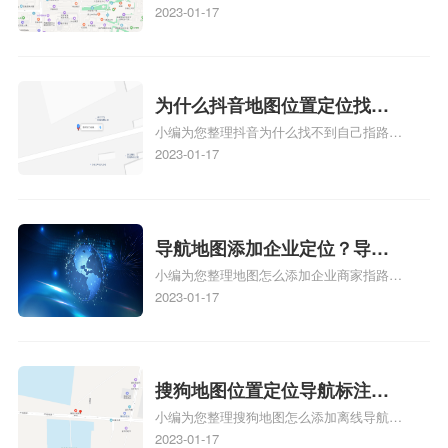
标注怎么做啊、凯立德地图标注,凯立德地
2023-01-17
标注？
图标注怎么做啊、凯立德地图标注,凯立德
地图标注怎么做啊、凯立德导航地图怎么实
时定位、车载凯立德导航能定位车的位置吗
相关地图标注知识，详情可查看下方正文！
为什么抖音地图位置定位找不
小编为您整理抖音为什么找不到自己指路人
到了？抖音为什么找不到当前
地图标注服务中心铺的位置、地图位置更新
2023-01-17
定位了？
了，为什么抖音定位不同步更新、地图位置
电话号码更新了，为什么抖音定位不同步更
新、抖音为什么定位不到我指路人地图标注
服务中心位置、抖音突然不显示定位了相关
导航地图添加企业定位？导航
地图标注知识，详情可查看下方正文！
小编为您整理地图怎么添加企业商家指路人
定位企业？
地图标注服务中心铺名称、地图怎么添加企
2023-01-17
业商家指路人地图标注服务中心铺名称、企
业如何添加自己的企业位置到GPS导航地图
不同的GPS导航厂商都要添加吗、地图如何
添加企业、地图如何添加企业相关地图标注
搜狗地图位置定位导航标注？
知识，详情可查看下方正文！
小编为您整理搜狗地图怎么添加离线导航搜
搜狗地图位置定位,导航,标注？
狗地图离线导航怎么用、搜狗地图导航卫星
2023-01-17