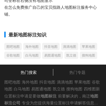
司全称在右侧没有地图显示
在怎么免费推广自己的宝贝指路人地图标注服务中心
铺。
最新地图标注知识
图吧地图
海外地图
抖音地图
滴滴地图
苹果地图
谷歌地图
白马地图
易图通地图
凯立德
搜狗地图
热门搜索
热门专题
图吧地图
海外地图
抖音地图
滴滴地图
苹果地图
谷歌
地图
白马地图
易图通地图
凯立德
搜狗地图
四维图新
地图
车载地图
导航地图
手机地图
搜搜地图
好搜地图
位置标注申请是要做
地图标注
前要解决的，南迁
地图
老虎地图
电子地图
卫星地图
美团地图
大众点评地图
标注公司
专业为您提供海量位置标注申请解答信息，