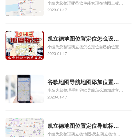
小编为您整理哪些软件能实现在地图上标记
图位置地址标记？门指路人地
门指路人地图标注服务中心位置、门指路人
2023-01-17
图标注服务中心苹果地图位置
地图标注服务中心地址标注、如何创建门指
地址标记？
路人地图标注服务中心定位地址、如何创建
门指路人地图标注服务中心定位地址、服装
门指路人地图标注服务中心地址标注上地图
凯立德地图位置定位怎么设置
怎么弄相关地图标注知识，详情可查看下方
小编为您整理凯立德怎么定位自己的位置
自己的指路人地图标注服务中
正文！
啊、手机凯立德地图定位怎么设置往上走、
2023-01-17
心名？凯立德地图位置定位怎
地图位置定位怎么设置自己的指路人地图标
么设置公司地址？
注服务中心名、凯立德手机版如何定位自己
的位置，求助、凯立德导航怎么设置指路人
地图标注服务中心铺招牌相关地图标注知
谷歌地图导航地图添加位置？
识，详情可查看下方正文！
小编为您整理手机谷歌导航怎么添加建立多
添加谷歌地图导航位置？
人位置、如何在地图，谷歌地图添加公司位
2023-01-17
置……、谷歌地图怎么添加路线、谷歌地图
怎么添加路线、谷歌地图怎么添加地点相关
地图标注知识，详情可查看下方正文！
凯立德地图位置定位导航标
小编为您整理凯立德地图标注,凯立德地图
注？凯立德地图位置定位,导航,