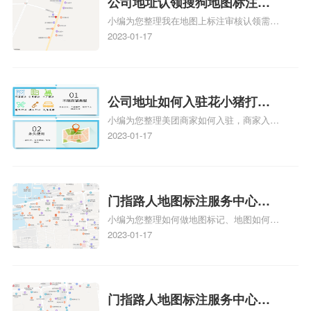
公司地址认领搜狗地图标注多
小编为您整理我在地图上标注审核认领需要
久审核？公司地址认领地图标
多久、我在地图上标注审核认领需要多久
2023-01-17
注多久审核？
y、我在地图上标注审核认领需要多久i、我
在地图上标注审核认领需要多久Y、搜狗地
图标注要多久才显示相关地图标注知识，详
情可查看下方正文！
公司地址如何入驻花小猪打车
小编为您整理美团商家如何入驻，商家入驻
地图标记？指路人地图标注服
教程、商家如何入驻地图、如何入驻地:、
2023-01-17
务中心铺如何入驻花小猪打车
养殖营业执照如何入驻地图、家政公司如何
地图标记？
入驻美团相关地图标注知识，详情可查看下
方正文！
门指路人地图标注服务中心如
小编为您整理如何做地图标记、地图如何做
何做花小猪打车地图位置标
标记、so搜街景中如何做标记、360e启花贷
2023-01-17
记？门指路人地图标注服务中
款申请通过了是要去到门指路人地图标注服
心花小猪打车地图位置地址标
务中心办理手续的吗、哪些软件能实现在地
图上标记门指路人地图标注服务中心位置相
记？
关地图标注知识，详情可查看下方正文！
门指路人地图标注服务中心地