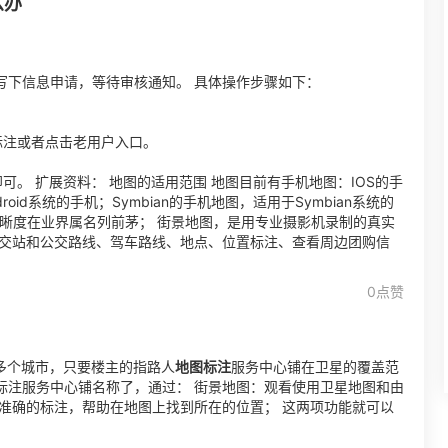
么办
写下信息申请，等待审核通知。 具体操作步骤如下：
标注或者点击老用户入口。
。 扩展资料： 地图的适用范围 地图目前有手机地图：IOS的手
droid系统的手机；Symbian的手机地图，适用于Symbian系统的
清晰度在业界属名列前茅； 街景地图，是用专业摄影机录制的真实
公交站和公交路线、驾车路线、地点、位置标注、查看周边团购信
0点赞
多个城市，只要楼主的指路人
地图标注
服务中心铺在卫星的覆盖范
标注服务中心铺名称了，通过： 街景地图：观看使用卫星地图和由
准确的标注，帮助在地图上找到所在的位置； 这两项功能就可以