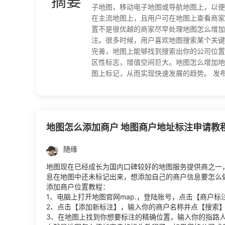
摘要
子地图，移动电子地图或导航地图上，以便
在主流地图上，且用户可在地图上查看商家
置不是很优越的商家尽早处理地图怎么增加
注。很多时候，用户喜欢地图搜索某个关键
完善，地图上能够找到搜索出你的公司位置
区性标志，增值空间巨大。地图怎么增加地
图上标记，从而实现快速发展的趋势。 发布时间：2
地图怎么添加商户 地图商户地址标注申请教
随缘
地图现在已经成长为国内口碑较好的地图服务提供商之一
息在地图中还未标记出来，想添加自己的商户信息要怎么
添加商户位置教程：
1、电脑上打开地图官网map.，登陆账号，点击【商户标
2、点击【添加新标注】，输入你的商户名称并点【搜索
3、在地图上找到你想要标注的精确位置，输入你的指路