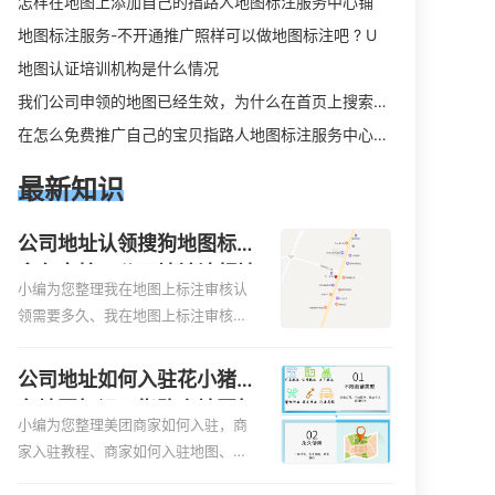
怎样在地图上添加自己的指路人地图标注服务中心铺
地图标注服务-不开通推广照样可以做地图标注吧 ? U
地图认证培训机构是什么情况
我们公司申领的地图已经生效，为什么在首页上搜索公司全称在右侧没有地图显示
在怎么免费推广自己的宝贝指路人地图标注服务中心铺。
最新知识
公司地址认领搜狗地图标注
多久审核？公司地址认领地
小编为您整理我在地图上标注审核认
图标注多久审核？
领需要多久、我在地图上标注审核认
领需要多久y、我在地图上标注审核认
领需要多久i、我在地图上标注审核认
公司地址如何入驻花小猪打
领需要多久Y、搜狗地图标注要多久才
车地图标记？指路人地图标
显示相关地图标注知识，详情可查看
小编为您整理美团商家如何入驻，商
注服务中心铺如何入驻花小
下方正文！
家入驻教程、商家如何入驻地图、如
猪打车地图标记？
何入驻地:、养殖营业执照如何入驻地