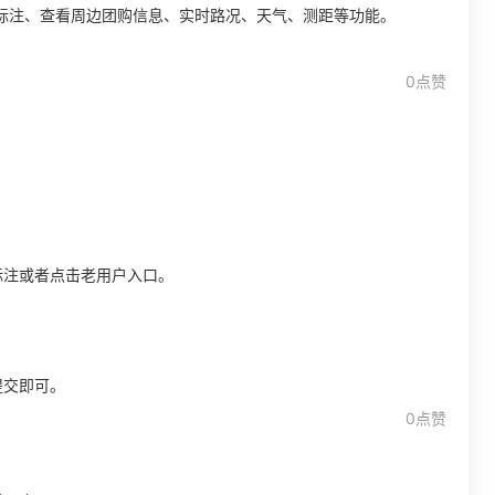
标注、查看周边团购信息、实时路况、天气、测距等功能。
0点赞
标注或者点击老用户入口。
提交即可。
0点赞