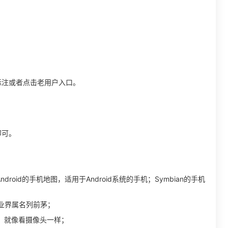
标注或者点击老用户入口。
即可。
droid的手机地图，适用于Android系统的手机；Symbian的手机
业界属名列前茅；
，就像看摄像头一样；