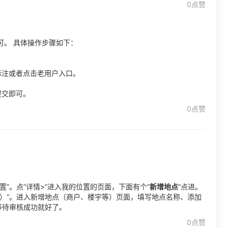
0点赞
可。 具体操作步骤如下：
标注或者点击老用户入口。
提交即可。
0点赞
”。点“详情>”进入我的位置的页面，下面有个”
新增地点
“点进。
）“。进入新增地点（商户、楼宇等）页面，填写地点名称、添加
等待审核成功就好了。
0点赞