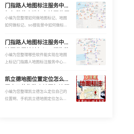
图、家政公司如何入驻美团相关地图
门指路人地图标注服务中心
标注知识，详情可查看下方正文！
如何做花小猪打车地图位置
小编为您整理如何做地图标记、地图
标记？门指路人地图标注服
如何做标记、so搜街景中如何做标
务中心花小猪打车地图位置
记、360e启花贷款申请通过了是要去
地址标记？
到门指路人地图标注服务中心办理手
门指路人地图标注服务中心
续的吗、哪些软件能实现在地图上标
地图位置地址标记？门指路
记门指路人地图标注服务中心位置相
小编为您整理哪些软件能实现在地图
人地图标注服务中心苹果地
关地图标注知识，详情可查看下方正
上标记门指路人地图标注服务中心位
图位置地址标记？
文！
置、门指路人地图标注服务中心地址
标注、如何创建门指路人地图标注服
凯立德地图位置定位怎么设
务中心定位地址、如何创建门指路人
置自己的指路人地图标注服
地图标注服务中心定位地址、服装门
小编为您整理凯立德怎么定位自己的
务中心名？凯立德地图位置
指路人地图标注服务中心地址标注上
位置啊、手机凯立德地图定位怎么设
定位怎么设置公司地址？
地图怎么弄相关地图标注知识，详情
置往上走、地图位置定位怎么设置自
可查看下方正文！
己的指路人地图标注服务中心名、凯
立德手机版如何定位自己的位置，求
助、凯立德导航怎么设置指路人地图