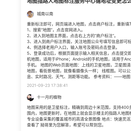
地图指路人地图标注服务中心铺地址变更怎
城南以南
重新标注即可，网页端进入地图，点击商户标注，重新填
1、搜索“地图”，点击官网进入。
2、进入到地图主界面，点击右上方的“商户标注”。
3、进入到商户标注界面，关注地图公众号填写信息即可
4、例选择老用户入口，输入账号及密码点击登录。
5、登录成功后，根据页面提示输入相关信息，点击提交即可
机地图，适用于iPhone；Android的手机地图，适用于An
手机。 地图的Web页面地图：上线的卫星地图，卫星图
地图，看街景地图，就像看摄像头一样； 线框图。可以
息、实时路况、天气、测距等功能。 参考资料：——地图
2021-09-23 17:38:41
十一月的植物
地图采用的是卫星标注，精确到周边十米范围，支持400
围内，地图更新时，在地图上就会显示楼主的指路人地图
专业设备采集的覆盖城市的高清全景图像 地点：快速灵活
查看了 拗哥里为您解答，希望可以帮到您。