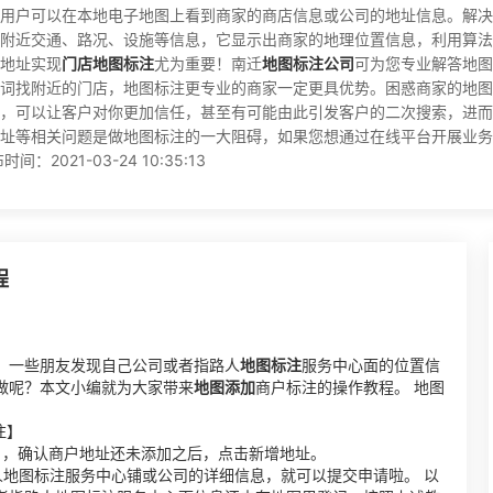
用户可以在本地电子地图上看到商家的商店信息或公司的地址信息。解决
附近交通、路况、设施等信息，它显示出商家的地理位置信息，利用算法
地址实现
门店地图标注
尤为重要！南迁
地图标注公司
可为您专业解答地图
词找附近的门店，地图标注更专业的商家一定更具优势。困惑商家的地图
，可以让客户对你更加信任，甚至有可能由此引发客户的二次搜索，进而
址等相关问题是做地图标注的一大阻碍，如果您想通过在线平台开展业务
021-03-24 10:35:13
程
，一些朋友发现自己公司或者指路人
地图标注
服务中心面的位置信
做呢？本文小编就为大家带来
地图添加
商户标注的操作教程。 地图
注】
】，确认商户地址还未添加之后，点击新增地址。
人地图标注服务中心铺或公司的详细信息，就可以提交申请啦。 以