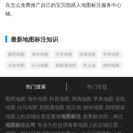
在怎么免费推广自己的宝贝指路人地图标注服务中心
铺。
最新地图标注知识
图吧地图
海外地图
抖音地图
滴滴地图
苹果地图
谷歌地图
白马地图
易图通地图
凯立德
搜狗地图
热门搜索
热门专题
图吧地图
海外地图
抖音地图
滴滴地图
苹果地图
谷歌
地图
白马地图
易图通地图
凯立德
搜狗地图
四维图新
地图
车载地图
导航地图
手机地图
搜搜地图
好搜地图
地图上的店铺位置是要做
地图标注
前要解决的，南迁
老虎地图
电子地图
卫星地图
美团地图
大众点评地图
地图标注公司
专业为您提供海量地图上的店铺位置解
苹果
导航犬
老虎