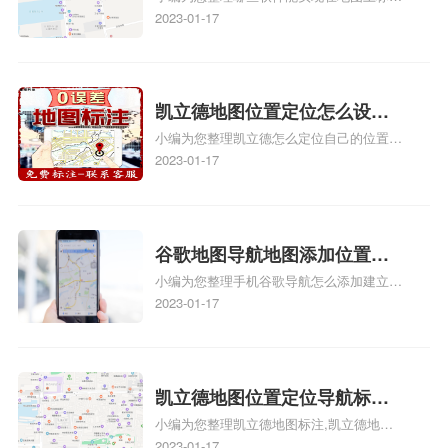
门指路人地图标注服务中心位置、门指路人
2023-01-17
图标注服务中心苹果地图位置
地图标注服务中心地址标注、如何创建门指
地址标记？
路人地图标注服务中心定位地址、如何创建
门指路人地图标注服务中心定位地址、服装
门指路人地图标注服务中心地址标注上地图
凯立德地图位置定位怎么设置
怎么弄相关地图标注知识，详情可查看下方
小编为您整理凯立德怎么定位自己的位置
自己的指路人地图标注服务中
正文！
啊、手机凯立德地图定位怎么设置往上走、
2023-01-17
心名？凯立德地图位置定位怎
地图位置定位怎么设置自己的指路人地图标
么设置公司地址？
注服务中心名、凯立德手机版如何定位自己
的位置，求助、凯立德导航怎么设置指路人
地图标注服务中心铺招牌相关地图标注知
谷歌地图导航地图添加位置？
识，详情可查看下方正文！
小编为您整理手机谷歌导航怎么添加建立多
添加谷歌地图导航位置？
人位置、如何在地图，谷歌地图添加公司位
2023-01-17
置……、谷歌地图怎么添加路线、谷歌地图
怎么添加路线、谷歌地图怎么添加地点相关
地图标注知识，详情可查看下方正文！
凯立德地图位置定位导航标
小编为您整理凯立德地图标注,凯立德地图
注？凯立德地图位置定位,导航,
标注怎么做啊、凯立德地图标注,凯立德地
2023-01-17