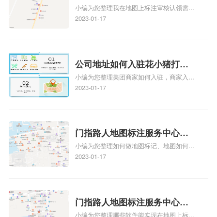
小编为您整理我在地图上标注审核认领需要
久审核？公司地址认领地图标
多久、我在地图上标注审核认领需要多久
2023-01-17
注多久审核？
y、我在地图上标注审核认领需要多久i、我
在地图上标注审核认领需要多久Y、搜狗地
图标注要多久才显示相关地图标注知识，详
情可查看下方正文！
公司地址如何入驻花小猪打车
小编为您整理美团商家如何入驻，商家入驻
地图标记？指路人地图标注服
教程、商家如何入驻地图、如何入驻地:、
2023-01-17
务中心铺如何入驻花小猪打车
养殖营业执照如何入驻地图、家政公司如何
地图标记？
入驻美团相关地图标注知识，详情可查看下
方正文！
门指路人地图标注服务中心如
小编为您整理如何做地图标记、地图如何做
何做花小猪打车地图位置标
标记、so搜街景中如何做标记、360e启花贷
2023-01-17
记？门指路人地图标注服务中
款申请通过了是要去到门指路人地图标注服
心花小猪打车地图位置地址标
务中心办理手续的吗、哪些软件能实现在地
图上标记门指路人地图标注服务中心位置相
记？
关地图标注知识，详情可查看下方正文！
门指路人地图标注服务中心地
小编为您整理哪些软件能实现在地图上标记
图位置地址标记？门指路人地