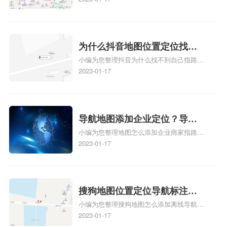
标注？
图标注怎么做啊、凯立德地图标注,凯立德
地图标注怎么做啊、凯立德导航地图怎么实
时定位、车载凯立德导航能定位车的位置吗
相关地图标注知识，详情可查看下方正文！
为什么抖音地图位置定位找不
小编为您整理抖音为什么找不到自己指路人
到了？抖音为什么找不到当前
地图标注服务中心铺的位置、地图位置更新
2023-01-17
定位了？
了，为什么抖音定位不同步更新、地图位置
电话号码更新了，为什么抖音定位不同步更
新、抖音为什么定位不到我指路人地图标注
服务中心位置、抖音突然不显示定位了相关
导航地图添加企业定位？导航
地图标注知识，详情可查看下方正文！
小编为您整理地图怎么添加企业商家指路人
定位企业？
地图标注服务中心铺名称、地图怎么添加企
2023-01-17
业商家指路人地图标注服务中心铺名称、企
业如何添加自己的企业位置到GPS导航地图
不同的GPS导航厂商都要添加吗、地图如何
添加企业、地图如何添加企业相关地图标注
搜狗地图位置定位导航标注？
知识，详情可查看下方正文！
小编为您整理搜狗地图怎么添加离线导航搜
搜狗地图位置定位,导航,标注？
狗地图离线导航怎么用、搜狗地图导航卫星
2023-01-17
定位系统接受不到如何是好、用搜狗地图导