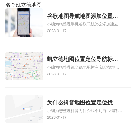
么设置公司地址？
注服务中心名、凯立德手机版如何定位自己
的位置，求助、凯立德导航怎么设置指路人
地图标注服务中心铺招牌相关地图标注知
谷歌地图导航地图添加位置？
识，详情可查看下方正文！
小编为您整理手机谷歌导航怎么添加建立多
添加谷歌地图导航位置？
人位置、如何在地图，谷歌地图添加公司位
2023-01-17
置……、谷歌地图怎么添加路线、谷歌地图
怎么添加路线、谷歌地图怎么添加地点相关
地图标注知识，详情可查看下方正文！
凯立德地图位置定位导航标
小编为您整理凯立德地图标注,凯立德地图
注？凯立德地图位置定位,导航,
标注怎么做啊、凯立德地图标注,凯立德地
2023-01-17
标注？
图标注怎么做啊、凯立德地图标注,凯立德
地图标注怎么做啊、凯立德导航地图怎么实
时定位、车载凯立德导航能定位车的位置吗
相关地图标注知识，详情可查看下方正文！
为什么抖音地图位置定位找不
小编为您整理抖音为什么找不到自己指路人
到了？抖音为什么找不到当前
地图标注服务中心铺的位置、地图位置更新
2023-01-17
定位了？
了，为什么抖音定位不同步更新、地图位置
电话号码更新了，为什么抖音定位不同步更