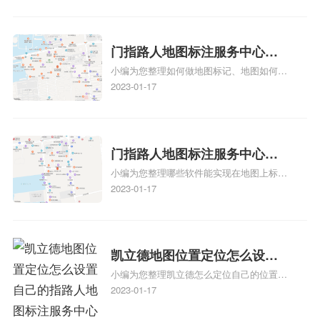
养殖营业执照如何入驻地图、家政公司如何
地图标记？
入驻美团相关地图标注知识，详情可查看下
方正文！
门指路人地图标注服务中心如
小编为您整理如何做地图标记、地图如何做
何做花小猪打车地图位置标
标记、so搜街景中如何做标记、360e启花贷
2023-01-17
记？门指路人地图标注服务中
款申请通过了是要去到门指路人地图标注服
心花小猪打车地图位置地址标
务中心办理手续的吗、哪些软件能实现在地
图上标记门指路人地图标注服务中心位置相
记？
关地图标注知识，详情可查看下方正文！
门指路人地图标注服务中心地
小编为您整理哪些软件能实现在地图上标记
图位置地址标记？门指路人地
门指路人地图标注服务中心位置、门指路人
2023-01-17
图标注服务中心苹果地图位置
地图标注服务中心地址标注、如何创建门指
地址标记？
路人地图标注服务中心定位地址、如何创建
门指路人地图标注服务中心定位地址、服装
门指路人地图标注服务中心地址标注上地图
凯立德地图位置定位怎么设置
怎么弄相关地图标注知识，详情可查看下方
小编为您整理凯立德怎么定位自己的位置
自己的指路人地图标注服务中
正文！
啊、手机凯立德地图定位怎么设置往上走、
2023-01-17
心名？凯立德地图位置定位怎
地图位置定位怎么设置自己的指路人地图标