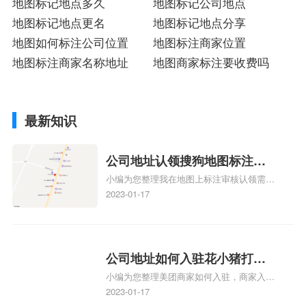
地图标记地点多久
地图标记公司地点
地图标记地点更名
地图标记地点分享
地图如何标注公司位置
地图标注商家位置
地图标注商家名称地址
地图商家标注要收费吗
最新知识
公司地址认领搜狗地图标注多
小编为您整理我在地图上标注审核认领需要
久审核？公司地址认领地图标
多久、我在地图上标注审核认领需要多久
2023-01-17
注多久审核？
y、我在地图上标注审核认领需要多久i、我
在地图上标注审核认领需要多久Y、搜狗地
图标注要多久才显示相关地图标注知识，详
情可查看下方正文！
公司地址如何入驻花小猪打车
小编为您整理美团商家如何入驻，商家入驻
地图标记？指路人地图标注服
教程、商家如何入驻地图、如何入驻地:、
2023-01-17
务中心铺如何入驻花小猪打车