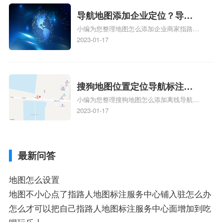
新、抖音为什么定位不到我指路人地图标注
服务中心位置、抖音突然不显示定位了相关
导航地图添加企业定位？导航
地图标注知识，详情可查看下方正文！
小编为您整理地图怎么添加企业商家指路人
定位企业？
地图标注服务中心铺名称、地图怎么添加企
2023-01-17
业商家指路人地图标注服务中心铺名称、企
业如何添加自己的企业位置到GPS导航地图
不同的GPS导航厂商都要添加吗、地图如何
添加企业、地图如何添加企业相关地图标注
搜狗地图位置定位导航标注？
知识，详情可查看下方正文！
小编为您整理搜狗地图怎么添加离线导航搜
搜狗地图位置定位,导航,标注？
狗地图离线导航怎么用、搜狗地图导航卫星
2023-01-17
定位系统接受不到如何是好、用搜狗地图导
航,需要开启gps定位,需要收费吗、搜狗地图
导航,要收费吗、搜狗地图怎么标注相关地
最新问答
图标注知识，详情可查看下方正文！
地图怎么设置
地图不小心点了指路人地图标注服务中心铺入驻怎么办
怎么才可以把自己指路人地图标注服务中心面增加到吃