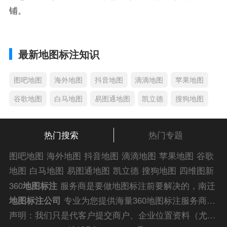
铺。
最新地图标注知识
图吧地图
海外地图
抖音地图
滴滴地图
苹果地图
谷歌地图
白马地图
易图通地图
凯立德
搜狗地图
热门搜索
热门专题
图吧地图
海外地图
抖音地图
滴滴地图
苹果地图
谷歌
地图
白马地图
易图通地图
凯立德
搜狗地图
四维图新
地图
车载地图
导航地图
手机地图
搜搜地图
好搜地图
360
地图标注
服务商是要做地图标注前要解决的，南迁
老虎地图
电子地图
卫星地图
美团地图
大众点评地图
地图标注公司
专业为您提供海量360地图标注服务商解
苹果
导航犬
老虎
答信息，为您的企业商户、
门店地图标注
快速上线！
声明：我们只是代客户提交商户、企业位置资料（尤其是不会操作觉得繁琐的客户），不是地图标注平台方。所提供服务为商业有偿帮助咨询人工服务费，全程都是人工提交资料，自身并不能对第三方网站的原始内容进行编辑，请知悉。