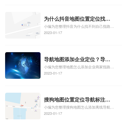
地图标注怎么做啊、凯立德导航地图怎么实
时定位、车载凯立德导航能定位车的位置吗
相关地图标注知识，详情可查看下方正文！
为什么抖音地图位置定位找不
小编为您整理抖音为什么找不到自己指路人
到了？抖音为什么找不到当前
地图标注服务中心铺的位置、地图位置更新
2023-01-17
定位了？
了，为什么抖音定位不同步更新、地图位置
电话号码更新了，为什么抖音定位不同步更
新、抖音为什么定位不到我指路人地图标注
服务中心位置、抖音突然不显示定位了相关
导航地图添加企业定位？导航
地图标注知识，详情可查看下方正文！
小编为您整理地图怎么添加企业商家指路人
定位企业？
地图标注服务中心铺名称、地图怎么添加企
2023-01-17
业商家指路人地图标注服务中心铺名称、企
业如何添加自己的企业位置到GPS导航地图
不同的GPS导航厂商都要添加吗、地图如何
添加企业、地图如何添加企业相关地图标注
搜狗地图位置定位导航标注？
知识，详情可查看下方正文！
小编为您整理搜狗地图怎么添加离线导航搜
搜狗地图位置定位,导航,标注？
狗地图离线导航怎么用、搜狗地图导航卫星
2023-01-17
定位系统接受不到如何是好、用搜狗地图导
航,需要开启gps定位,需要收费吗、搜狗地图