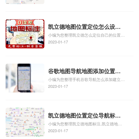
图标注服务中心苹果地图位置
地图标注服务中心地址标注、如何创建门指
地址标记？
路人地图标注服务中心定位地址、如何创建
门指路人地图标注服务中心定位地址、服装
门指路人地图标注服务中心地址标注上地图
凯立德地图位置定位怎么设置
怎么弄相关地图标注知识，详情可查看下方
小编为您整理凯立德怎么定位自己的位置
自己的指路人地图标注服务中
正文！
啊、手机凯立德地图定位怎么设置往上走、
2023-01-17
心名？凯立德地图位置定位怎
地图位置定位怎么设置自己的指路人地图标
么设置公司地址？
注服务中心名、凯立德手机版如何定位自己
的位置，求助、凯立德导航怎么设置指路人
地图标注服务中心铺招牌相关地图标注知
谷歌地图导航地图添加位置？
识，详情可查看下方正文！
小编为您整理手机谷歌导航怎么添加建立多
添加谷歌地图导航位置？
人位置、如何在地图，谷歌地图添加公司位
2023-01-17
置……、谷歌地图怎么添加路线、谷歌地图
怎么添加路线、谷歌地图怎么添加地点相关
地图标注知识，详情可查看下方正文！
凯立德地图位置定位导航标
小编为您整理凯立德地图标注,凯立德地图
注？凯立德地图位置定位,导航,
标注怎么做啊、凯立德地图标注,凯立德地
2023-01-17
标注？
图标注怎么做啊、凯立德地图标注,凯立德