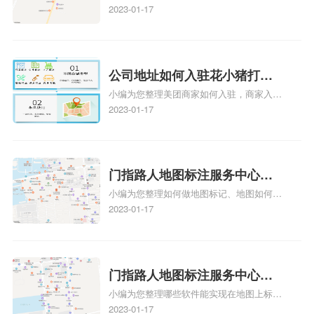
多久、我在地图上标注审核认领需要多久
2023-01-17
注多久审核？
y、我在地图上标注审核认领需要多久i、我
在地图上标注审核认领需要多久Y、搜狗地
图标注要多久才显示相关地图标注知识，详
情可查看下方正文！
公司地址如何入驻花小猪打车
小编为您整理美团商家如何入驻，商家入驻
地图标记？指路人地图标注服
教程、商家如何入驻地图、如何入驻地:、
2023-01-17
务中心铺如何入驻花小猪打车
养殖营业执照如何入驻地图、家政公司如何
地图标记？
入驻美团相关地图标注知识，详情可查看下
方正文！
门指路人地图标注服务中心如
小编为您整理如何做地图标记、地图如何做
何做花小猪打车地图位置标
标记、so搜街景中如何做标记、360e启花贷
2023-01-17
记？门指路人地图标注服务中
款申请通过了是要去到门指路人地图标注服
心花小猪打车地图位置地址标
务中心办理手续的吗、哪些软件能实现在地
图上标记门指路人地图标注服务中心位置相
记？
关地图标注知识，详情可查看下方正文！
门指路人地图标注服务中心地
小编为您整理哪些软件能实现在地图上标记
图位置地址标记？门指路人地
门指路人地图标注服务中心位置、门指路人
2023-01-17