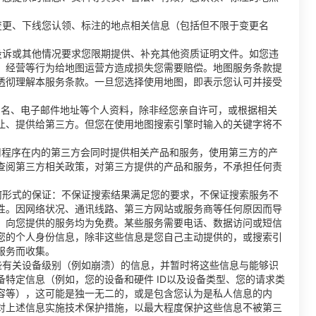
变更、下线您认领、标注的地点相关信息（包括但不限于变更名
投诉或其他情况要求您限期提供、补充其他资质证明文件。如您违
、经营等行为给地图运营方造成损失您需要赔偿。地图服务条款提
透彻理解本服务条款。一旦您选择使用地图，即表示您认可并接受
户名、电子邮件地址等个人资料，除非经您亲自许可，或根据相关
让、提供给第三方。但您在使用地图搜索引擎时输入的关键字将不
用程序在内的第三方会同时提供相关产品和服务，使用第三方的产
查阅第三方相关政策，对第三方提供的产品和服务，不承担任何责
何形式的保证：不保证搜索结果满足您的要求，不保证搜索服务不
性。因网络状况、通讯线路、第三方网站或服务商等任何原因而导
，向您提供的服务均为免费。某些服务需要电话、数据访问或短信
您的个人身份信息，除非这些信息是您自己主动提供的，或搜索引
服务而收集。
些有关设备级别（例如崩溃）的信息，并暂时将这些信息与能够识
备特定信息（例如，您的设备和硬件 ID以及设备类型、您的请求类
容等），这可能是独一无二的，或是包含您认为是私人信息的内
对上述信息实施技术保护措施，以最大程度保护这些信息不被第三