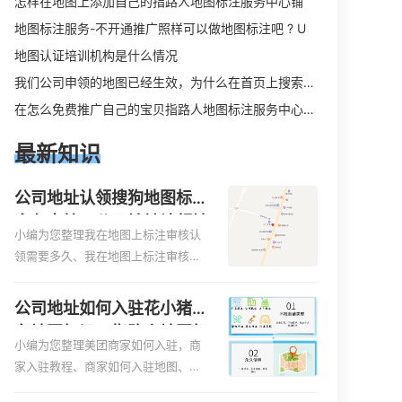
怎样在地图上添加自己的指路人地图标注服务中心铺
地图标注服务-不开通推广照样可以做地图标注吧 ? U
地图认证培训机构是什么情况
我们公司申领的地图已经生效，为什么在首页上搜索公司全称在右侧没有地图显示
在怎么免费推广自己的宝贝指路人地图标注服务中心铺。
最新知识
公司地址认领搜狗地图标注
多久审核？公司地址认领地
小编为您整理我在地图上标注审核认
图标注多久审核？
领需要多久、我在地图上标注审核认
领需要多久y、我在地图上标注审核认
领需要多久i、我在地图上标注审核认
公司地址如何入驻花小猪打
领需要多久Y、搜狗地图标注要多久才
车地图标记？指路人地图标
显示相关地图标注知识，详情可查看
小编为您整理美团商家如何入驻，商
注服务中心铺如何入驻花小
下方正文！
家入驻教程、商家如何入驻地图、如
猪打车地图标记？
何入驻地:、养殖营业执照如何入驻地