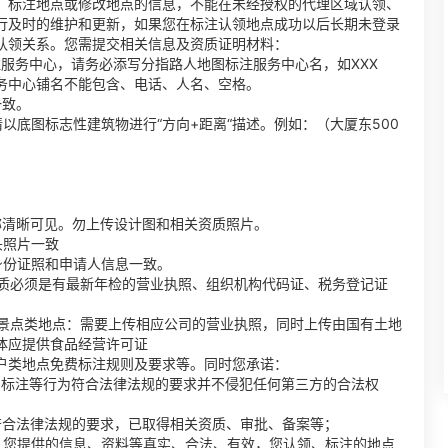
、标注地点或修改地点的信息，不能在未经授权的代理区域认领、
行及时的维护和更新，如果您在标注认领地点成功以后长期未登录
认领关系。您需提交相关信息及资质证明材料：
服务中心，请务必添写分指路人地图标注服务中心名，如XXX
务中心铺名不能包含、电话、人名、空格。
一致。
以底图标志性建筑物进行“方向+距离“描述。例如：（大厦东500
称清晰可见。勿上传设计图和相关资质照片。
头照片一致
身份证照和申请人信息一致。
资质必须是有最新年检的营业执照、组织机构代码证、税务登记证
 景点类地点：需要上传相应公司的营业执照，同时上传由国有土地
体应提供食品经营许可证
户类地点免费标注规则及要求等。同时您承诺：
、标注等行为符合法律法规的要求并不侵犯任何第三方的合法权
符合法律法规的要求，已取得相关资质、审批、备案等；
、您提供的信息、资料等真实、合法、有效，您认领、标注的地点