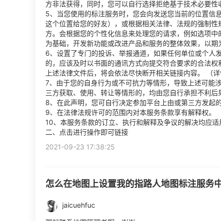
方非法获得，同时，您可以自行选择拒绝基于技术必要性
5、当您使用的标注服务时，您会向发送您当前的位置信
这个位置给您的好友），或根据相关法律、法规的强制性
方。会根据您的个性化信息来处理您的请求，例如选项中
为基础，开发新功能或改进产品和服务的整体效果，以期
6、设置了专门的投诉、举报通道，如果任何单位或个人
的，应该及时以书面的通讯方式向提交符合要求的合法权
上述法律文件后，将会依法尽快断开相关链接内容。 （详
7、由于您的自身行为或不可抗力等情形，导致上述可能
三方获取、使用、转让等情形的，均由您自行承担不利后
8、在此声明，您可自行决定参加平台上由或第三方发起
9、在法律法规许可的范围内对本服务条款享有解释权。
10、本服务条款的订立、执行和解释及争议的解决均应适
二、点击进行操作即可链接
2021-09-23 17:38:25
怎么在地图上设置我的指路人地图标注服务
jaicuehfuc