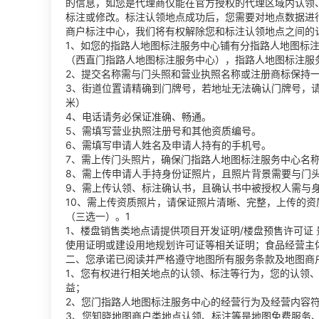
的信息，如您是代理商仅能在官方授权的代理区域内认领
标注或修改。标注认领地点成功后，您需要对地点数据进
商户标注中心，我们将有权解除您和标注认领地点之间的
1、如您的指路人地图标注服务中心铺有分指路人地图标注
（西直门指路人地图标注服务中心），指路人地图标注服
2、提交名称需与门头照和营业执照名称或注册商标保持
3、街道位置请精确到门牌号，若地址无法确认门牌号，请
米）
4、电话请务必保证准确、畅通。
5、需填写营业执照注册号和其他资质编号。
6、需填写申请人姓名及申请人持有的手机号。
7、需上传门头照片，确保门指路人地图标注服务中心名
8、需上传申请人手持身份证照片，且照片背景需要与门
9、需上传认领、标注确认书，且确认书中被授权人需与
10、需上传资质照片，请保证照片清晰、完整，上传的
（三选一）。1
1、楼盘销售类地点请提供项目开发证明/楼盘预售许可证
使用证明或建设用地规划许可证等相关证明；食品经营主
二、您承诺已阅读并严格遵守地图所有服务条款及地图商
1、您有权进行相关地点的认领、标注等行为，您的认领
益；
2、您门指路人地图标注服务中心的经营行为及经营内容
3、您知晓地图商户类地点认领、标注等是地图免费服务