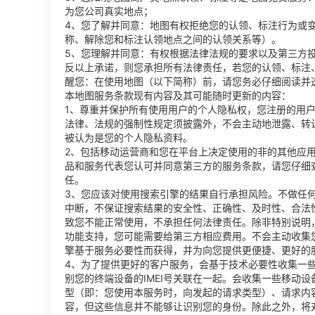
为您公司真实地点；
4、您了解并同意：地图有权拒绝您的认领、标注行为或
称、解除您和标注认领地点之间的认领关系等）。
5、您理解并同意：有权根据法律法规的要求以及第三方
反以上承诺，则您承担所有法律责任，若您的认领、标注
醒您：在使用地图（以下简称）前，请您务必仔细阅读并
本地图服务条款现有内容及其可能随时更新的内容：
1、尊重并保护所有使用用户的个人隐私权，您注册的用
法律、法规的强制性规定须披露外，不会主动地泄露、转
被认为是您的个人隐私资料。
2、包括移动运营商和您在平台上决定使用的非的其他应
品和服务代表您认可并同意第三方的服务条款，请您仔细
任。
3、您应该对使用搜索引擎的结果自行承担风险。不做任
中断，不保证搜索结果的安全性、正确性、及时性、合法
致您不能正常使用，不承担任何法律责任。除非特别说明
功能支持，您可能需要给第三方相应费用。不会主动收集
擎基于服务必要性而获得，并为向您提供更便捷、更好的
4、为了提供更好的客户服务，会基于技术必要性收集一
别您的终端设备的IMEI号关联在一起。会收集一些移动设
型（即：您使用本服务时，向发起的请求类型）、请求内
容，但这些信息并不能够让识别您的身份。除此之外，将