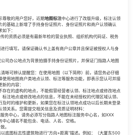
示尊敬的用户您好，近期
地图标注
中心进行了改版升级，标注认领
片的基础上新增了手持身份证照片、身份证照片和商户认领确认
求如下：
上传的资质必须是有最新年检的营业执照、组织机构代码证、税务
例进行填写。请保证确认书上盖有商户公章并且保证被授权人与身
或公司办公地点为背景拍摄手持身份证照片，并保证门指路人地图
息清晰可辨认提醒您：在使用地图（以下简称）前，请您务必仔细
择使用地图商户类地点认领、标注等服务功能，即表示您认可并接
更新的内容：
不存在的虚构的地点，不能假冒经营者认领、标注地点或修改地点
、标注地点或修改地点的信息，不能在未经授权的代理区域认领、
行及时的维护和更新，如果您在标注认领地点成功以后长期未登录
认领关系。您需提交相关信息及资质证明材料：
服务中心，请务必添写分指路人地图标注服务中心名，如XXX
务中心铺名不能包含、电话、人名、空格。
一致。
以底图标志性建筑物进行“方向+距离“描述。例如：（大厦东500