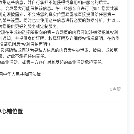
收集这些信息，并自行承担不能获得或享用相应服务的后果。
息，会尽最大可能保护该信息。除非经您亲自许可（如：您要共享
规定须披露外，不会将您的真实位置暴露或直接提供给任意第三
的某些设置。同时也会使用这些信息进行必要的数据分析，并以此
为您提供更好的服务或定制服务。
发现在生成的链接所指向的第三方网页的内容可能涉嫌侵犯其权利
利通知，并提供身份证明、权属证明及详细侵权情况证明。在收到
情请见附后“权利保护声明”）
涉及您隐私或您认为是私人信息的内容发生被泄露、披露，或被第
果，对此不承担任何责任。
的商业活动，或第三方各自对其发起的商业活动承担责任。
用中华人民共和国法律。
0点赞
中心铺位置