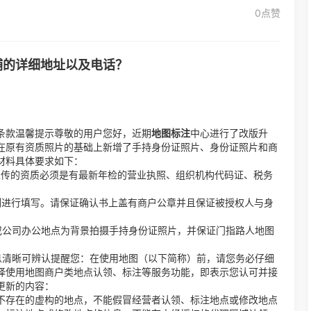
0点赞
铺的详细地址以及电话？
条款温馨提示尊敬的用户您好，近期
地图标注
中心进行了改版升
在原有资质照片的基础上新增了手持身份证照片、身份证照片和商
材料具体要求如下：
上传的资质必须是有最新年检的营业执照、组织机构代码证、税务
例进行填写。请保证确认书上盖有商户公章并且保证被授权人与身
或公司办公地点为背景拍摄手持身份证照片，并保证门指路人地图
息清晰可辨认提醒您：在使用地图（以下简称）前，请您务必仔细
择使用地图商户类地点认领、标注等服务功能，即表示您认可并接
更新的内容：
不存在的虚构的地点，不能假冒经营者认领、标注地点或修改地点