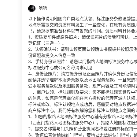
嘻嘻
以下操作说明地图商户类地点认领、标注服务条款温馨提
地点所需提交的资质材料发生了一些变化，在原有资质照
书，请您提前准备材料以节省您的时间。资质材料具体要
1、资质复印件或原件照片：请保证照片的清晰可辨认，
登记证（三选一）。
2、认领确认书：请到认领页面认领确认书模板并按照示
份证照和提交人信息一致
3、手持身份证照片：请您以门指路人地图标注服务中心
标注服务中心或公司名称清晰可见
4、身份证照片：请拍摄身份证正面照片并确保身份证信
阅读并透彻理解本服务条款以及地图服务条款。一旦您选
受本服务条款以及地图服务条款，现有内容及其可能随时
一、商户认领、标注规则及要求：您不能标注现实世界中
的信息，如您是代理商仅能在官方授权的代理区域内认领
标注或修改。标注认领地点成功后，您需要对地点数据进
商户标注中心，我们将有权解除您和标注认领地点之间的
1、如您的指路人地图标注服务中心铺有分指路人地图标注
（西直门指路人地图标注服务中心），指路人地图标注服
2、提交名称需与门头照和营业执照名称或注册商标保持
3、街道位置请精确到门牌号，若地址无法确认门牌号，请