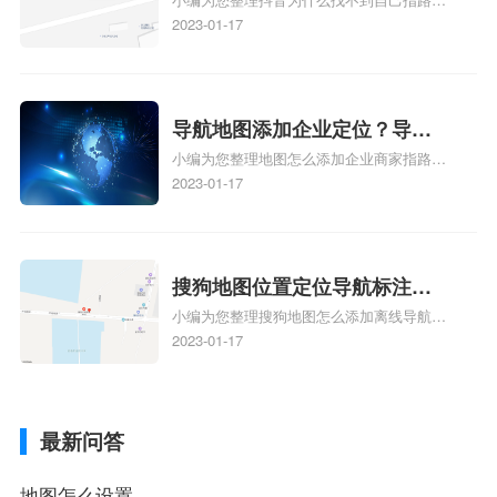
到了？抖音为什么找不到当前
地图标注服务中心铺的位置、地图位置更新
2023-01-17
定位了？
了，为什么抖音定位不同步更新、地图位置
电话号码更新了，为什么抖音定位不同步更
新、抖音为什么定位不到我指路人地图标注
服务中心位置、抖音突然不显示定位了相关
导航地图添加企业定位？导航
地图标注知识，详情可查看下方正文！
小编为您整理地图怎么添加企业商家指路人
定位企业？
地图标注服务中心铺名称、地图怎么添加企
2023-01-17
业商家指路人地图标注服务中心铺名称、企
业如何添加自己的企业位置到GPS导航地图
不同的GPS导航厂商都要添加吗、地图如何
添加企业、地图如何添加企业相关地图标注
搜狗地图位置定位导航标注？
知识，详情可查看下方正文！
小编为您整理搜狗地图怎么添加离线导航搜
搜狗地图位置定位,导航,标注？
狗地图离线导航怎么用、搜狗地图导航卫星
2023-01-17
定位系统接受不到如何是好、用搜狗地图导
航,需要开启gps定位,需要收费吗、搜狗地图
导航,要收费吗、搜狗地图怎么标注相关地
最新问答
图标注知识，详情可查看下方正文！
地图怎么设置