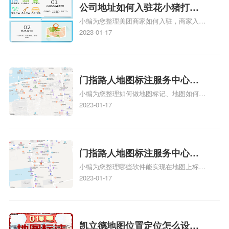
情可查看下方正文！
公司地址如何入驻花小猪打车
小编为您整理美团商家如何入驻，商家入驻
地图标记？指路人地图标注服
教程、商家如何入驻地图、如何入驻地:、
2023-01-17
务中心铺如何入驻花小猪打车
养殖营业执照如何入驻地图、家政公司如何
地图标记？
入驻美团相关地图标注知识，详情可查看下
方正文！
门指路人地图标注服务中心如
小编为您整理如何做地图标记、地图如何做
何做花小猪打车地图位置标
标记、so搜街景中如何做标记、360e启花贷
2023-01-17
记？门指路人地图标注服务中
款申请通过了是要去到门指路人地图标注服
心花小猪打车地图位置地址标
务中心办理手续的吗、哪些软件能实现在地
图上标记门指路人地图标注服务中心位置相
记？
关地图标注知识，详情可查看下方正文！
门指路人地图标注服务中心地
小编为您整理哪些软件能实现在地图上标记
图位置地址标记？门指路人地
门指路人地图标注服务中心位置、门指路人
2023-01-17
图标注服务中心苹果地图位置
地图标注服务中心地址标注、如何创建门指
地址标记？
路人地图标注服务中心定位地址、如何创建
门指路人地图标注服务中心定位地址、服装
门指路人地图标注服务中心地址标注上地图
凯立德地图位置定位怎么设置