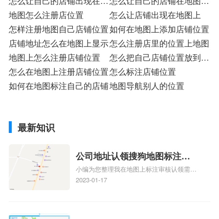
怎么让自己的店铺出现在地
怎么让自己的店铺在地图上
图上
地图怎么注册店位置
出现
怎么让店铺出现在地图上
怎样注册地图自己店铺位置
如何在地图上添加店铺位置
店铺地址怎么在地图上显示
怎么注册店里的位置上地图
地图上怎么注册店铺位置
怎么把自己店铺位置放到地
怎么在地图上注册店铺位置
图上
怎么标注店铺位置
如何在地图标注自己的店铺
地图导航别人的位置
最新知识
公司地址认领搜狗地图标注多
小编为您整理我在地图上标注审核认领需要
久审核？公司地址认领地图标
多久、我在地图上标注审核认领需要多久
2023-01-17
注多久审核？
y、我在地图上标注审核认领需要多久i、我
在地图上标注审核认领需要多久Y、搜狗地
图标注要多久才显示相关地图标注知识，详