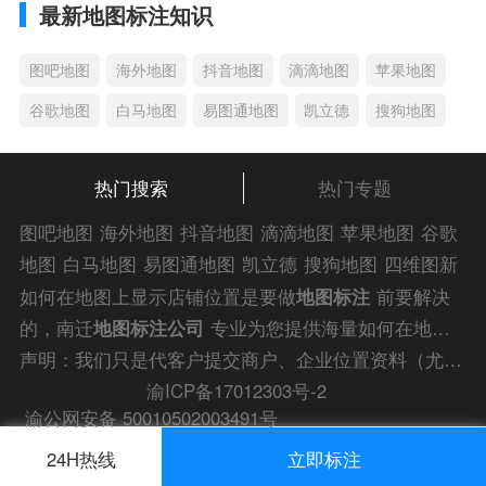
最新地图标注知识
图吧地图
海外地图
抖音地图
滴滴地图
苹果地图
谷歌地图
白马地图
易图通地图
凯立德
搜狗地图
热门搜索
热门专题
图吧地图
海外地图
抖音地图
滴滴地图
苹果地图
谷歌
地图
白马地图
易图通地图
凯立德
搜狗地图
四维图新
地图
车载地图
导航地图
手机地图
搜搜地图
好搜地图
如何在地图上显示店铺位置是要做
地图标注
前要解决
老虎地图
电子地图
卫星地图
美团地图
大众点评地图
的，南迁
地图标注公司
专业为您提供海量如何在地图
苹果
导航犬
老虎
上显示店铺位置解答信息，为您的企业商户、
门店地图
声明：我们只是代客户提交商户、企业位置资料（尤其是不会操作觉得繁琐的客户），不是地图标注平台方。所提供服务为商业有偿帮助咨询人工服务费，全程都是人工提交资料，自身并不能对第三方网站的原始内容进行编辑，请知悉。
标注
快速上线！
渝ICP备17012303号-2
渝公网安备 50010502003491号
24H热线
立即标注