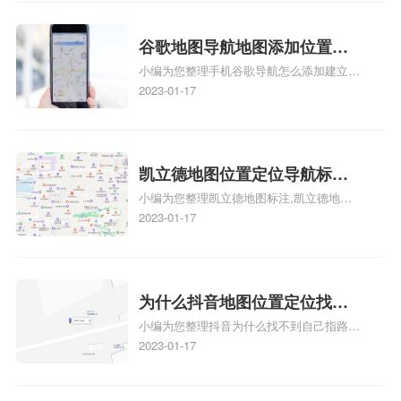
么设置公司地址？
注服务中心名、凯立德手机版如何定位自己
的位置，求助、凯立德导航怎么设置指路人
地图标注服务中心铺招牌相关地图标注知
谷歌地图导航地图添加位置？
识，详情可查看下方正文！
小编为您整理手机谷歌导航怎么添加建立多
添加谷歌地图导航位置？
人位置、如何在地图，谷歌地图添加公司位
2023-01-17
置……、谷歌地图怎么添加路线、谷歌地图
怎么添加路线、谷歌地图怎么添加地点相关
地图标注知识，详情可查看下方正文！
凯立德地图位置定位导航标
小编为您整理凯立德地图标注,凯立德地图
注？凯立德地图位置定位,导航,
标注怎么做啊、凯立德地图标注,凯立德地
2023-01-17
标注？
图标注怎么做啊、凯立德地图标注,凯立德
地图标注怎么做啊、凯立德导航地图怎么实
时定位、车载凯立德导航能定位车的位置吗
相关地图标注知识，详情可查看下方正文！
为什么抖音地图位置定位找不
小编为您整理抖音为什么找不到自己指路人
到了？抖音为什么找不到当前
地图标注服务中心铺的位置、地图位置更新
2023-01-17
定位了？
了，为什么抖音定位不同步更新、地图位置
电话号码更新了，为什么抖音定位不同步更