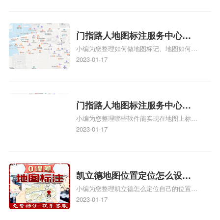
地图标记？
入驻美团相关地图标注知识，详情可查看下
方正文！
门指路人地图标注服务中心如
小编为您整理如何做地图标记、地图如何做
何做花小猪打车地图位置标
标记、so搜街景中如何做标记、360e启花贷
2023-01-17
记？门指路人地图标注服务中
款申请通过了是要去到门指路人地图标注服
心花小猪打车地图位置地址标
务中心办理手续的吗、哪些软件能实现在地
图上标记门指路人地图标注服务中心位置相
记？
关地图标注知识，详情可查看下方正文！
门指路人地图标注服务中心地
小编为您整理哪些软件能实现在地图上标记
图位置地址标记？门指路人地
门指路人地图标注服务中心位置、门指路人
2023-01-17
图标注服务中心苹果地图位置
地图标注服务中心地址标注、如何创建门指
地址标记？
路人地图标注服务中心定位地址、如何创建
门指路人地图标注服务中心定位地址、服装
门指路人地图标注服务中心地址标注上地图
凯立德地图位置定位怎么设置
怎么弄相关地图标注知识，详情可查看下方
小编为您整理凯立德怎么定位自己的位置
自己的指路人地图标注服务中
正文！
啊、手机凯立德地图定位怎么设置往上走、
2023-01-17
心名？凯立德地图位置定位怎
地图位置定位怎么设置自己的指路人地图标