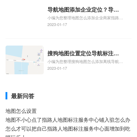
新、抖音为什么定位不到我指路人地图标注
服务中心位置、抖音突然不显示定位了相关
导航地图添加企业定位？导航
地图标注知识，详情可查看下方正文！
小编为您整理地图怎么添加企业商家指路人
定位企业？
地图标注服务中心铺名称、地图怎么添加企
2023-01-17
业商家指路人地图标注服务中心铺名称、企
业如何添加自己的企业位置到GPS导航地图
不同的GPS导航厂商都要添加吗、地图如何
添加企业、地图如何添加企业相关地图标注
搜狗地图位置定位导航标注？
知识，详情可查看下方正文！
小编为您整理搜狗地图怎么添加离线导航搜
搜狗地图位置定位,导航,标注？
狗地图离线导航怎么用、搜狗地图导航卫星
2023-01-17
定位系统接受不到如何是好、用搜狗地图导
航,需要开启gps定位,需要收费吗、搜狗地图
导航,要收费吗、搜狗地图怎么标注相关地
最新问答
图标注知识，详情可查看下方正文！
地图怎么设置
地图不小心点了指路人地图标注服务中心铺入驻怎么办
怎么才可以把自己指路人地图标注服务中心面增加到吃