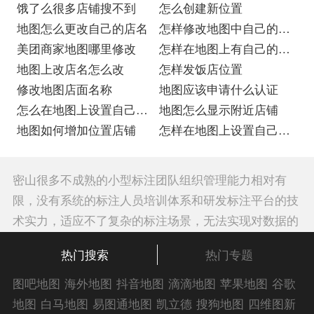
饿了么很多店铺搜不到
怎么创建新位置
地图怎么更改自己的店名
怎样修改地图中自己的位
美团商家地图哪里修改
置
怎样在地图上有自己的店
地图上改店名怎么改
名
怎样发饭店位置
修改地图店面名称
地图应该申请什么认证
怎么在地图上设置自己店
地图怎么显示附近店铺
的位置免费
地图如何增加位置店铺
怎样在地图上设置自己的
位置名称
密山很多不成熟的小型标注团队组织管理能力相对有
限，没有系统的标注人员培训体系和研发标注平台的技
术实力，适应不了复杂的标注场景，无法实现对数据的
大规模工业化流水线生产。一旦数据量比较多，数据分
热门搜索
热门专题
发、清洗、标注、质检、交付环节就会出现很多问题，
不仅会多次返修数据，而且是多次返修也达不到要求的
图吧地图
海外地图
抖音地图
滴滴地图
苹果地图
谷歌
精确度。所以还是建议您选择密山已经具备一定客户口
地图
白马地图
易图通地图
凯立德
搜狗地图
四维图新