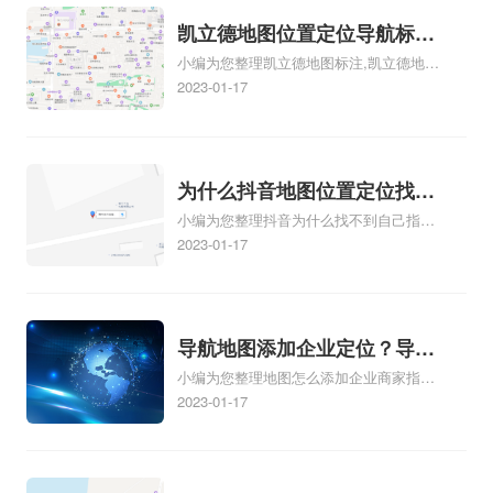
地点相关地图标注知识，详情可查看下方
正文！
凯立德地图位置定位导航标
小编为您整理凯立德地图标注,凯立德地图
注？凯立德地图位置定位,导
标注怎么做啊、凯立德地图标注,凯立德地
2023-01-17
航,标注？
图标注怎么做啊、凯立德地图标注,凯立德
地图标注怎么做啊、凯立德导航地图怎么
实时定位、车载凯立德导航能定位车的位
置吗相关地图标注知识，详情可查看下方
为什么抖音地图位置定位找不
正文！
小编为您整理抖音为什么找不到自己指路
到了？抖音为什么找不到当前
人地图标注服务中心铺的位置、地图位置
2023-01-17
定位了？
更新了，为什么抖音定位不同步更新、地
图位置电话号码更新了，为什么抖音定位
不同步更新、抖音为什么定位不到我指路
人地图标注服务中心位置、抖音突然不显
导航地图添加企业定位？导航
示定位了相关地图标注知识，详情可查看
小编为您整理地图怎么添加企业商家指路
定位企业？
下方正文！
人地图标注服务中心铺名称、地图怎么添
2023-01-17
加企业商家指路人地图标注服务中心铺名
称、企业如何添加自己的企业位置到GPS
导航地图不同的GPS导航厂商都要添加