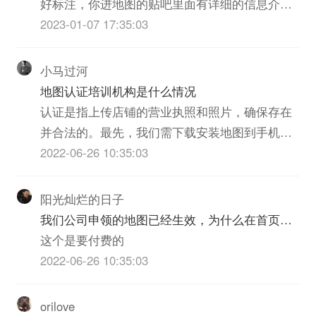
好标注，你进地图的贴吧里面有详细的信息介
绍。曾经有一段时间，做推广会送地图标注，但
2023-01-07 17:35:03
是就一段时间，现在也没有了。
小马过河
地图认证培训机构是什么情况
认证是指上传店铺的营业执照和照片，确保存在
并合法的。最先，我们需下载安装地图到手机之
上，导向于你所需添加公司/店面信息的具体位
2022-06-26 10:35:03
置，于详尽页面之中浏览左下角的追加地点”。公
司是适应市场经济社会化大生产的需要而形成的
阳光灿烂的日子
一种企业组织形式。中国的公司是指依照《中华
我们公司申领的地图已经生效，为什么在首页上
人民共和国公司法》在中...
搜索公司全称在右侧没有地图显示
这个是要付费的
2022-06-26 10:35:03
orilove