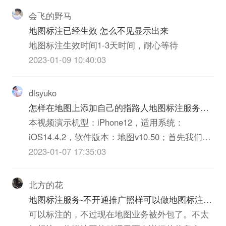
的概括并用系统表示在一定载体上的图形。
会飞的野马
地图标注已经生效 怎么不见显示出来
地图标注生效时间1-3天时间，耐心等待
2023-01-09 10:40:03
dlsyuko
怎样在地图上添加自己的指路人地图标注服务中
心铺
本视频演示机型：iPhone12，适用系统：
iOS14.4.2，软件版本：地图v10.50；首先我们打
开好的【地图】应用软件，点击【进入地图】，
2023-01-07 17:35:03
然后点击右下角的【我的】按钮，可以选择手机
号码【一键登录】，然后在该页面中找到【我的
北方的花
指路人地图标注服务中心铺】；点击【我要入
地图标注服务-不开通推广照样可以做地图标注吧
驻】...
? U
可以标注的，不过现在地图业务被外包了。不太