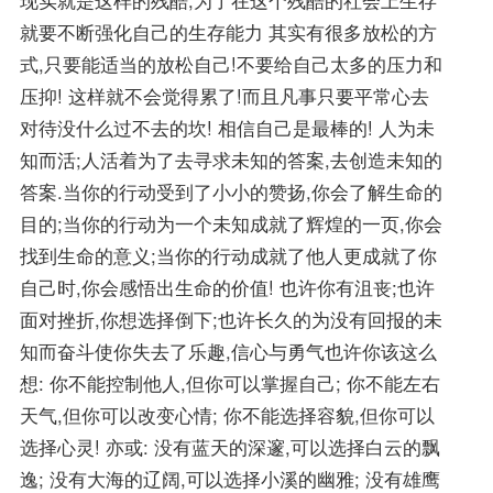
就要不断强化自己的生存能力 其实有很多放松的方
式,只要能适当的放松自己!不要给自己太多的压力和
压抑! 这样就不会觉得累了!而且凡事只要平常心去
对待没什么过不去的坎! 相信自己是最棒的! 人为未
知而活;人活着为了去寻求未知的答案,去创造未知的
答案.当你的行动受到了小小的赞扬,你会了解生命的
目的;当你的行动为一个未知成就了辉煌的一页,你会
找到生命的意义;当你的行动成就了他人更成就了你
自己时,你会感悟出生命的价值! 也许你有沮丧;也许
面对挫折,你想选择倒下;也许长久的为没有回报的未
知而奋斗使你失去了乐趣,信心与勇气也许你该这么
想: 你不能控制他人,但你可以掌握自己; 你不能左右
天气,但你可以改变心情; 你不能选择容貌,但你可以
选择心灵! 亦或: 没有蓝天的深邃,可以选择白云的飘
逸; 没有大海的辽阔,可以选择小溪的幽雅; 没有雄鹰