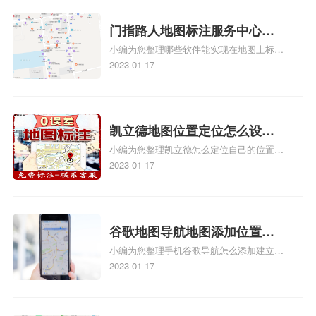
图上标记门指路人地图标注服务中心位置相
记？
关地图标注知识，详情可查看下方正文！
门指路人地图标注服务中心地
小编为您整理哪些软件能实现在地图上标记
图位置地址标记？门指路人地
门指路人地图标注服务中心位置、门指路人
2023-01-17
图标注服务中心苹果地图位置
地图标注服务中心地址标注、如何创建门指
地址标记？
路人地图标注服务中心定位地址、如何创建
门指路人地图标注服务中心定位地址、服装
门指路人地图标注服务中心地址标注上地图
凯立德地图位置定位怎么设置
怎么弄相关地图标注知识，详情可查看下方
小编为您整理凯立德怎么定位自己的位置
自己的指路人地图标注服务中
正文！
啊、手机凯立德地图定位怎么设置往上走、
2023-01-17
心名？凯立德地图位置定位怎
地图位置定位怎么设置自己的指路人地图标
么设置公司地址？
注服务中心名、凯立德手机版如何定位自己
的位置，求助、凯立德导航怎么设置指路人
地图标注服务中心铺招牌相关地图标注知
谷歌地图导航地图添加位置？
识，详情可查看下方正文！
小编为您整理手机谷歌导航怎么添加建立多
添加谷歌地图导航位置？
人位置、如何在地图，谷歌地图添加公司位
2023-01-17
置……、谷歌地图怎么添加路线、谷歌地图
怎么添加路线、谷歌地图怎么添加地点相关
地图标注知识，详情可查看下方正文！