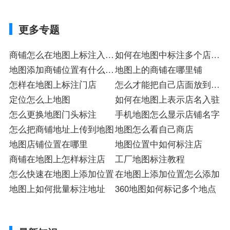
更多专题
商铺怎么在地图上标注入驻
如何在地图中标注多个店铺
店
地图添加商铺位置有什么后
入驻
地图上的商铺在哪里铺
果
怎样在地图上标注门店
怎么才能把自己店面放到地
定位怎么上地图
图上
如何在地图上表示店名入驻
怎么更换地图门头标注
手机地图怎么显示店铺名字
怎么把商铺地址上传到地图
地图怎么看自己商店
地图店铺位置在哪里
地图位置中如何标注店
商铺在地图上怎样标注店
工厂地图标注教程
怎么快速在地图上添加位置
在地图上添加位置怎么添加
地图上如何批量标注地址
360地图如何标记多个地点