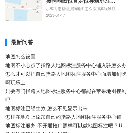
搜狗地图位置定位导航标注？
知识，详情可查看下方正文！
小编为您整理搜狗地图怎么添加离线导航搜
搜狗地图位置定位,导航,标注？
狗地图离线导航怎么用、搜狗地图导航卫星
2023-01-17
定位系统接受不到如何是好、用搜狗地图导
航,需要开启gps定位,需要收费吗、搜狗地图
导航,要收费吗、搜狗地图怎么标注相关地
最新问答
图标注知识，详情可查看下方正文！
地图怎么设置
地图不小心点了指路人地图标注服务中心铺入驻怎么办
怎么才可以把自己指路人地图标注服务中心面增加到吃
喝玩乐上
只要有门指路人地图标注服务中心都能在苹果地图搜到
吗
地图标注已经生效 怎么不见显示出来
怎样在地图上添加自己的指路人地图标注服务中心铺
地图标注服务-不开通推广照样可以做地图标注吧 ? U