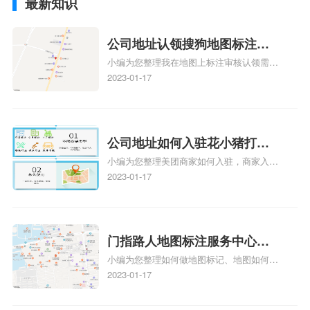
最新知识
公司地址认领搜狗地图标注多
小编为您整理我在地图上标注审核认领需要
久审核？公司地址认领地图标
多久、我在地图上标注审核认领需要多久
2023-01-17
注多久审核？
y、我在地图上标注审核认领需要多久i、我
在地图上标注审核认领需要多久Y、搜狗地
图标注要多久才显示相关地图标注知识，详
情可查看下方正文！
公司地址如何入驻花小猪打车
小编为您整理美团商家如何入驻，商家入驻
地图标记？指路人地图标注服
教程、商家如何入驻地图、如何入驻地:、
2023-01-17
务中心铺如何入驻花小猪打车
养殖营业执照如何入驻地图、家政公司如何
地图标记？
入驻美团相关地图标注知识，详情可查看下
方正文！
门指路人地图标注服务中心如
小编为您整理如何做地图标记、地图如何做
何做花小猪打车地图位置标
标记、so搜街景中如何做标记、360e启花贷
2023-01-17
记？门指路人地图标注服务中
款申请通过了是要去到门指路人地图标注服
心花小猪打车地图位置地址标
务中心办理手续的吗、哪些软件能实现在地