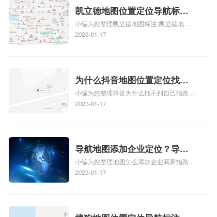
凯立德地图位置定位导航标
小编为您整理凯立德地图标注,凯立德地图
注？凯立德地图位置定位,导航,
标注怎么做啊、凯立德地图标注,凯立德地
2023-01-17
标注？
图标注怎么做啊、凯立德地图标注,凯立德
地图标注怎么做啊、凯立德导航地图怎么实
时定位、车载凯立德导航能定位车的位置吗
相关地图标注知识，详情可查看下方正文！
为什么抖音地图位置定位找不
小编为您整理抖音为什么找不到自己指路人
到了？抖音为什么找不到当前
地图标注服务中心铺的位置、地图位置更新
2023-01-17
定位了？
了，为什么抖音定位不同步更新、地图位置
电话号码更新了，为什么抖音定位不同步更
新、抖音为什么定位不到我指路人地图标注
服务中心位置、抖音突然不显示定位了相关
导航地图添加企业定位？导航
地图标注知识，详情可查看下方正文！
小编为您整理地图怎么添加企业商家指路人
定位企业？
地图标注服务中心铺名称、地图怎么添加企
2023-01-17
业商家指路人地图标注服务中心铺名称、企
业如何添加自己的企业位置到GPS导航地图
不同的GPS导航厂商都要添加吗、地图如何
添加企业、地图如何添加企业相关地图标注