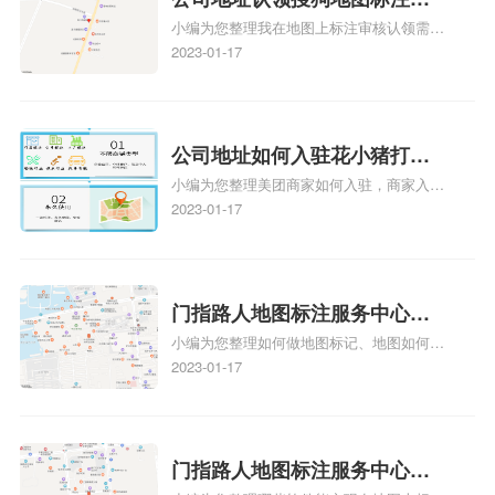
小编为您整理我在地图上标注审核认领需要
久审核？公司地址认领地图标
多久、我在地图上标注审核认领需要多久
2023-01-17
注多久审核？
y、我在地图上标注审核认领需要多久i、我
在地图上标注审核认领需要多久Y、搜狗地
图标注要多久才显示相关地图标注知识，详
情可查看下方正文！
公司地址如何入驻花小猪打车
小编为您整理美团商家如何入驻，商家入驻
地图标记？指路人地图标注服
教程、商家如何入驻地图、如何入驻地:、
2023-01-17
务中心铺如何入驻花小猪打车
养殖营业执照如何入驻地图、家政公司如何
地图标记？
入驻美团相关地图标注知识，详情可查看下
方正文！
门指路人地图标注服务中心如
小编为您整理如何做地图标记、地图如何做
何做花小猪打车地图位置标
标记、so搜街景中如何做标记、360e启花贷
2023-01-17
记？门指路人地图标注服务中
款申请通过了是要去到门指路人地图标注服
心花小猪打车地图位置地址标
务中心办理手续的吗、哪些软件能实现在地
图上标记门指路人地图标注服务中心位置相
记？
关地图标注知识，详情可查看下方正文！
门指路人地图标注服务中心地