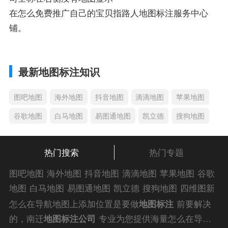
在怎么免费推广自己的宝贝指路人地图标注服务中心
铺。
最新地图标注知识
图吧地图
海外地图
抖音地图
滴滴地图
苹果地图
谷歌地图
白马地图
易图通地图
凯立德
搜狗地图
热门搜索
热门专题
图吧地图
海外地图
抖音地图
滴滴地图
苹果地图
谷歌
地图
白马地图
易图通地图
凯立德
搜狗地图
四维图新
地图
车载地图
导航地图
手机地图
搜搜地图
好搜地图
怎么在导航地图上添加位置是要做
地图标注
前要解决
老虎地图
电子地图
卫星地图
美团地图
大众点评地图
的，南迁
地图标注公司
专业为您提供海量怎么在导航