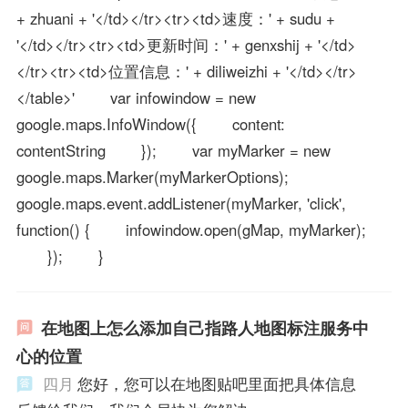
+ zhuani + '</td></tr><tr><td>速度：' + sudu +
'</td></tr><tr><td>更新时间：' + genxshij + '</td>
</tr><tr><td>位置信息：' + diliweizhi + '</td></tr>
</table>' var infowindow = new
google.maps.InfoWindow({ content:
contentString }); var myMarker = new
google.maps.Marker(myMarkerOptions);
google.maps.event.addListener(myMarker, 'click',
function() { infowindow.open(gMap, myMarker);
}); }
在地图上怎么添加自己指路人地图标注服务中
心的位置
四月
您好，您可以在地图贴吧里面把具体信息