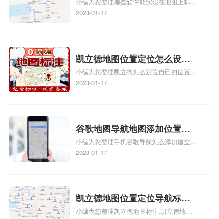
小编为您整理哪些软件能实现在地图上标记
图位置地址标记？门指路人地
门指路人地图标注服务中心位置、门指路人
2023-01-17
图标注服务中心苹果地图位置
地图标注服务中心地址标注、如何创建门指
地址标记？
路人地图标注服务中心定位地址、如何创建
门指路人地图标注服务中心定位地址、服装
门指路人地图标注服务中心地址标注上地图
凯立德地图位置定位怎么设置
怎么弄相关地图标注知识，详情可查看下方
小编为您整理凯立德怎么定位自己的位置
自己的指路人地图标注服务中
正文！
啊、手机凯立德地图定位怎么设置往上走、
2023-01-17
心名？凯立德地图位置定位怎
地图位置定位怎么设置自己的指路人地图标
么设置公司地址？
注服务中心名、凯立德手机版如何定位自己
的位置，求助、凯立德导航怎么设置指路人
地图标注服务中心铺招牌相关地图标注知
谷歌地图导航地图添加位置？
识，详情可查看下方正文！
小编为您整理手机谷歌导航怎么添加建立多
添加谷歌地图导航位置？
人位置、如何在地图，谷歌地图添加公司位
2023-01-17
置……、谷歌地图怎么添加路线、谷歌地图
怎么添加路线、谷歌地图怎么添加地点相关
地图标注知识，详情可查看下方正文！
凯立德地图位置定位导航标
小编为您整理凯立德地图标注,凯立德地图
注？凯立德地图位置定位,导航,