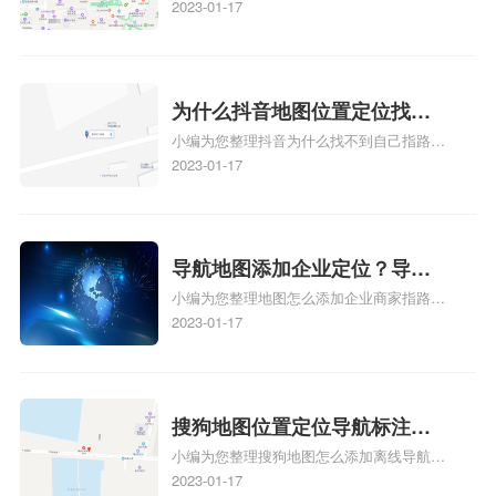
标注怎么做啊、凯立德地图标注,凯立德地
2023-01-17
标注？
图标注怎么做啊、凯立德地图标注,凯立德
地图标注怎么做啊、凯立德导航地图怎么实
时定位、车载凯立德导航能定位车的位置吗
相关地图标注知识，详情可查看下方正文！
为什么抖音地图位置定位找不
小编为您整理抖音为什么找不到自己指路人
到了？抖音为什么找不到当前
地图标注服务中心铺的位置、地图位置更新
2023-01-17
定位了？
了，为什么抖音定位不同步更新、地图位置
电话号码更新了，为什么抖音定位不同步更
新、抖音为什么定位不到我指路人地图标注
服务中心位置、抖音突然不显示定位了相关
导航地图添加企业定位？导航
地图标注知识，详情可查看下方正文！
小编为您整理地图怎么添加企业商家指路人
定位企业？
地图标注服务中心铺名称、地图怎么添加企
2023-01-17
业商家指路人地图标注服务中心铺名称、企
业如何添加自己的企业位置到GPS导航地图
不同的GPS导航厂商都要添加吗、地图如何
添加企业、地图如何添加企业相关地图标注
搜狗地图位置定位导航标注？
知识，详情可查看下方正文！
小编为您整理搜狗地图怎么添加离线导航搜
搜狗地图位置定位,导航,标注？
狗地图离线导航怎么用、搜狗地图导航卫星
2023-01-17