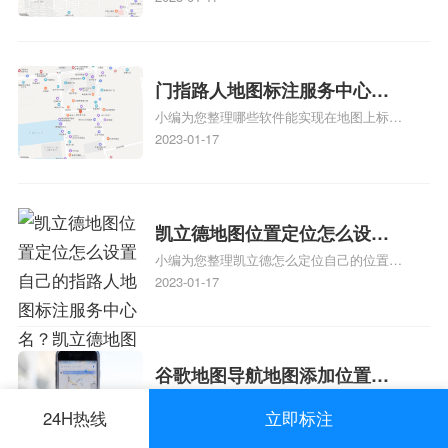
记？门指路人地图标注服务中
款申请通过了是要去到门指路人地图标注服
心花小猪打车地图位置地址标
务中心办理手续的吗、哪些软件能实现在地
图上标记门指路人地图标注服务中心位置相
记？
关地图标注知识，详情可查看下方正文！
门指路人地图标注服务中心地
小编为您整理哪些软件能实现在地图上标记
图位置地址标记？门指路人地
门指路人地图标注服务中心位置、门指路人
2023-01-17
图标注服务中心苹果地图位置
地图标注服务中心地址标注、如何创建门指
地址标记？
路人地图标注服务中心定位地址、如何创建
门指路人地图标注服务中心定位地址、服装
门指路人地图标注服务中心地址标注上地图
凯立德地图位置定位怎么设置
怎么弄相关地图标注知识，详情可查看下方
小编为您整理凯立德怎么定位自己的位置
自己的指路人地图标注服务中
正文！
啊、手机凯立德地图定位怎么设置往上走、
2023-01-17
心名？凯立德地图位置定位怎
地图位置定位怎么设置自己的指路人地图标
么设置公司地址？
注服务中心名、凯立德手机版如何定位自己
的位置，求助、凯立德导航怎么设置指路人
地图标注服务中心铺招牌相关地图标注知
谷歌地图导航地图添加位置？
识，详情可查看下方正文！
小编为您整理手机谷歌导航怎么添加建立多
添加谷歌地图导航位置？
24H热线
立即标注
人位置、如何在地图，谷歌地图添加公司位
2023-01-17
置……、谷歌地图怎么添加路线、谷歌地图