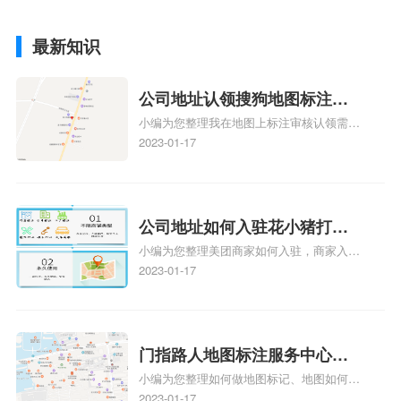
最新知识
公司地址认领搜狗地图标注多
小编为您整理我在地图上标注审核认领需要
久审核？公司地址认领地图标
多久、我在地图上标注审核认领需要多久
2023-01-17
注多久审核？
y、我在地图上标注审核认领需要多久i、我
在地图上标注审核认领需要多久Y、搜狗地
图标注要多久才显示相关地图标注知识，详
情可查看下方正文！
公司地址如何入驻花小猪打车
小编为您整理美团商家如何入驻，商家入驻
地图标记？指路人地图标注服
教程、商家如何入驻地图、如何入驻地:、
2023-01-17
务中心铺如何入驻花小猪打车
养殖营业执照如何入驻地图、家政公司如何
地图标记？
入驻美团相关地图标注知识，详情可查看下
方正文！
门指路人地图标注服务中心如
小编为您整理如何做地图标记、地图如何做
何做花小猪打车地图位置标
标记、so搜街景中如何做标记、360e启花贷
2023-01-17