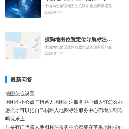
地图标注知识，详情可查看下方正文！
小编为您整理地图怎么添加企业商家指路人
定位企业？
地图标注服务中心铺名称、地图怎么添加企
2023-01-17
业商家指路人地图标注服务中心铺名称、企
业如何添加自己的企业位置到GPS导航地图
不同的GPS导航厂商都要添加吗、地图如何
添加企业、地图如何添加企业相关地图标注
搜狗地图位置定位导航标注？
知识，详情可查看下方正文！
小编为您整理搜狗地图怎么添加离线导航搜
搜狗地图位置定位,导航,标注？
狗地图离线导航怎么用、搜狗地图导航卫星
2023-01-17
定位系统接受不到如何是好、用搜狗地图导
航,需要开启gps定位,需要收费吗、搜狗地图
导航,要收费吗、搜狗地图怎么标注相关地
最新问答
图标注知识，详情可查看下方正文！
地图怎么设置
地图不小心点了指路人地图标注服务中心铺入驻怎么办
怎么才可以把自己指路人地图标注服务中心面增加到吃
喝玩乐上
只要有门指路人地图标注服务中心都能在苹果地图搜到