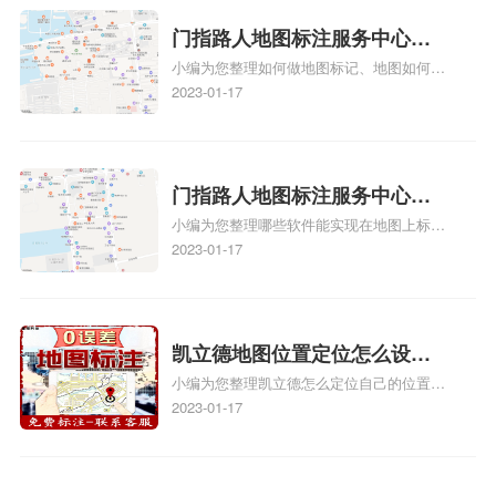
方正文！
门指路人地图标注服务中心如
小编为您整理如何做地图标记、地图如何做
何做花小猪打车地图位置标
标记、so搜街景中如何做标记、360e启花贷
2023-01-17
记？门指路人地图标注服务中
款申请通过了是要去到门指路人地图标注服
心花小猪打车地图位置地址标
务中心办理手续的吗、哪些软件能实现在地
图上标记门指路人地图标注服务中心位置相
记？
关地图标注知识，详情可查看下方正文！
门指路人地图标注服务中心地
小编为您整理哪些软件能实现在地图上标记
图位置地址标记？门指路人地
门指路人地图标注服务中心位置、门指路人
2023-01-17
图标注服务中心苹果地图位置
地图标注服务中心地址标注、如何创建门指
地址标记？
路人地图标注服务中心定位地址、如何创建
门指路人地图标注服务中心定位地址、服装
门指路人地图标注服务中心地址标注上地图
凯立德地图位置定位怎么设置
怎么弄相关地图标注知识，详情可查看下方
小编为您整理凯立德怎么定位自己的位置
自己的指路人地图标注服务中
正文！
啊、手机凯立德地图定位怎么设置往上走、
2023-01-17
心名？凯立德地图位置定位怎
地图位置定位怎么设置自己的指路人地图标
么设置公司地址？
注服务中心名、凯立德手机版如何定位自己
的位置，求助、凯立德导航怎么设置指路人