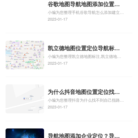
地图标注服务中心铺招牌相关地图标注知
谷歌地图导航地图添加位置？
识，详情可查看下方正文！
小编为您整理手机谷歌导航怎么添加建立多
添加谷歌地图导航位置？
人位置、如何在地图，谷歌地图添加公司位
2023-01-17
置……、谷歌地图怎么添加路线、谷歌地图
怎么添加路线、谷歌地图怎么添加地点相关
地图标注知识，详情可查看下方正文！
凯立德地图位置定位导航标
小编为您整理凯立德地图标注,凯立德地图
注？凯立德地图位置定位,导航,
标注怎么做啊、凯立德地图标注,凯立德地
2023-01-17
标注？
图标注怎么做啊、凯立德地图标注,凯立德
地图标注怎么做啊、凯立德导航地图怎么实
时定位、车载凯立德导航能定位车的位置吗
相关地图标注知识，详情可查看下方正文！
为什么抖音地图位置定位找不
小编为您整理抖音为什么找不到自己指路人
到了？抖音为什么找不到当前
地图标注服务中心铺的位置、地图位置更新
2023-01-17
定位了？
了，为什么抖音定位不同步更新、地图位置
电话号码更新了，为什么抖音定位不同步更
新、抖音为什么定位不到我指路人地图标注
服务中心位置、抖音突然不显示定位了相关
导航地图添加企业定位？导航