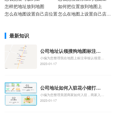
怎样把地址放到地图
如何把位置放到地图上
怎么在地图设置自己店位置
怎么在地图上设置自己店的
位置
最新知识
公司地址认领搜狗地图标注多
小编为您整理我在地图上标注审核认领需要
久审核？公司地址认领地图标
多久、我在地图上标注审核认领需要多久
2023-01-17
注多久审核？
y、我在地图上标注审核认领需要多久i、我
在地图上标注审核认领需要多久Y、搜狗地
图标注要多久才显示相关地图标注知识，详
情可查看下方正文！
公司地址如何入驻花小猪打车
小编为您整理美团商家如何入驻，商家入驻
地图标记？指路人地图标注服
教程、商家如何入驻地图、如何入驻地:、
2023-01-17
务中心铺如何入驻花小猪打车
养殖营业执照如何入驻地图、家政公司如何
地图标记？
入驻美团相关地图标注知识，详情可查看下