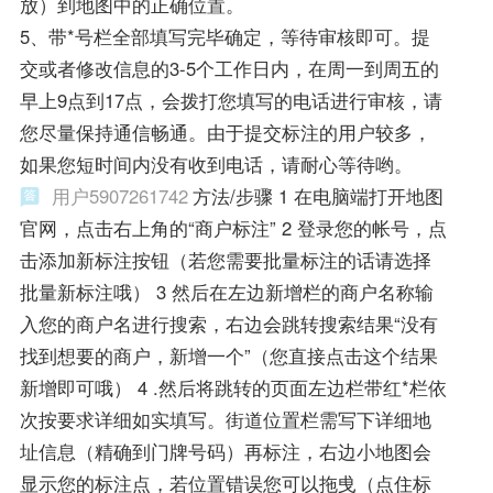
放）到地图中的正确位置。
5、带*号栏全部填写完毕确定，等待审核即可。提
交或者修改信息的3-5个工作日内，在周一到周五的
早上9点到17点，会拨打您填写的电话进行审核，请
您尽量保持通信畅通。由于提交标注的用户较多，
如果您短时间内没有收到电话，请耐心等待哟。
用户5907261742
方法/步骤 1 在电脑端打开地图
官网，点击右上角的“商户标注” 2 登录您的帐号，点
击添加新标注按钮（若您需要批量标注的话请选择
批量新标注哦） 3 然后在左边新增栏的商户名称输
入您的商户名进行搜索，右边会跳转搜索结果“没有
找到想要的商户，新增一个”（您直接点击这个结果
新增即可哦） 4 .然后将跳转的页面左边栏带红*栏依
次按要求详细如实填写。街道位置栏需写下详细地
址信息（精确到门牌号码）再标注，右边小地图会
显示您的标注点，若位置错误您可以拖曵（点住标