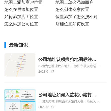
地图上添加商户位置
地图上怎么添加商户
怎么在里添加位置
怎么创建商家位置
如何添加店面位置
位置添加了怎么搜不到
怎么添加公司位置
店铺位置如何设置
最新知识
公司地址认领搜狗地图标注多
小编为您整理我在地图上标注审核认领需要
久审核？公司地址认领地图标
多久、我在地图上标注审核认领需要多久
2023-01-17
注多久审核？
y、我在地图上标注审核认领需要多久i、我
在地图上标注审核认领需要多久Y、搜狗地
图标注要多久才显示相关地图标注知识，详
情可查看下方正文！
公司地址如何入驻花小猪打车
小编为您整理美团商家如何入驻，商家入驻
地图标记？指路人地图标注服
教程、商家如何入驻地图、如何入驻地:、
2023-01-17
务中心铺如何入驻花小猪打车