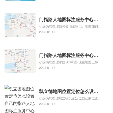
养殖营业执照如何入驻地图、家政公司如何
地图标记？
入驻美团相关地图标注知识，详情可查看下
方正文！
门指路人地图标注服务中心如
小编为您整理如何做地图标记、地图如何做
何做花小猪打车地图位置标
标记、so搜街景中如何做标记、360e启花贷
2023-01-17
记？门指路人地图标注服务中
款申请通过了是要去到门指路人地图标注服
心花小猪打车地图位置地址标
务中心办理手续的吗、哪些软件能实现在地
图上标记门指路人地图标注服务中心位置相
记？
关地图标注知识，详情可查看下方正文！
门指路人地图标注服务中心地
小编为您整理哪些软件能实现在地图上标记
图位置地址标记？门指路人地
门指路人地图标注服务中心位置、门指路人
2023-01-17
图标注服务中心苹果地图位置
地图标注服务中心地址标注、如何创建门指
地址标记？
路人地图标注服务中心定位地址、如何创建
门指路人地图标注服务中心定位地址、服装
门指路人地图标注服务中心地址标注上地图
凯立德地图位置定位怎么设置
怎么弄相关地图标注知识，详情可查看下方
小编为您整理凯立德怎么定位自己的位置
自己的指路人地图标注服务中
正文！
啊、手机凯立德地图定位怎么设置往上走、
2023-01-17
心名？凯立德地图位置定位怎
地图位置定位怎么设置自己的指路人地图标