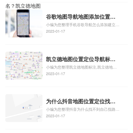
么设置公司地址？
注服务中心名、凯立德手机版如何定位自己
的位置，求助、凯立德导航怎么设置指路人
地图标注服务中心铺招牌相关地图标注知
谷歌地图导航地图添加位置？
识，详情可查看下方正文！
小编为您整理手机谷歌导航怎么添加建立多
添加谷歌地图导航位置？
人位置、如何在地图，谷歌地图添加公司位
2023-01-17
置……、谷歌地图怎么添加路线、谷歌地图
怎么添加路线、谷歌地图怎么添加地点相关
地图标注知识，详情可查看下方正文！
凯立德地图位置定位导航标
小编为您整理凯立德地图标注,凯立德地图
注？凯立德地图位置定位,导航,
标注怎么做啊、凯立德地图标注,凯立德地
2023-01-17
标注？
图标注怎么做啊、凯立德地图标注,凯立德
地图标注怎么做啊、凯立德导航地图怎么实
时定位、车载凯立德导航能定位车的位置吗
相关地图标注知识，详情可查看下方正文！
为什么抖音地图位置定位找不
小编为您整理抖音为什么找不到自己指路人
到了？抖音为什么找不到当前
地图标注服务中心铺的位置、地图位置更新
2023-01-17
定位了？
了，为什么抖音定位不同步更新、地图位置
电话号码更新了，为什么抖音定位不同步更