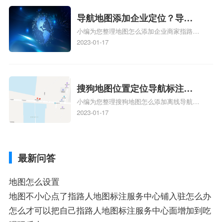
新、抖音为什么定位不到我指路人地图标注
服务中心位置、抖音突然不显示定位了相关
导航地图添加企业定位？导航
地图标注知识，详情可查看下方正文！
小编为您整理地图怎么添加企业商家指路人
定位企业？
地图标注服务中心铺名称、地图怎么添加企
2023-01-17
业商家指路人地图标注服务中心铺名称、企
业如何添加自己的企业位置到GPS导航地图
不同的GPS导航厂商都要添加吗、地图如何
添加企业、地图如何添加企业相关地图标注
搜狗地图位置定位导航标注？
知识，详情可查看下方正文！
小编为您整理搜狗地图怎么添加离线导航搜
搜狗地图位置定位,导航,标注？
狗地图离线导航怎么用、搜狗地图导航卫星
2023-01-17
定位系统接受不到如何是好、用搜狗地图导
航,需要开启gps定位,需要收费吗、搜狗地图
导航,要收费吗、搜狗地图怎么标注相关地
最新问答
图标注知识，详情可查看下方正文！
地图怎么设置
地图不小心点了指路人地图标注服务中心铺入驻怎么办
怎么才可以把自己指路人地图标注服务中心面增加到吃