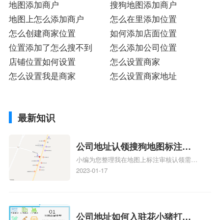
地图添加商户
搜狗地图添加商户
地图上怎么添加商户
怎么在里添加位置
怎么创建商家位置
如何添加店面位置
位置添加了怎么搜不到
怎么添加公司位置
店铺位置如何设置
怎么设置商家
怎么设置我是商家
怎么设置商家地址
最新知识
公司地址认领搜狗地图标注多
小编为您整理我在地图上标注审核认领需要
久审核？公司地址认领地图标
多久、我在地图上标注审核认领需要多久
2023-01-17
注多久审核？
y、我在地图上标注审核认领需要多久i、我
在地图上标注审核认领需要多久Y、搜狗地
图标注要多久才显示相关地图标注知识，详
情可查看下方正文！
公司地址如何入驻花小猪打车