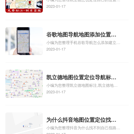
自己的指路人地图标注服务中
正文！
啊、手机凯立德地图定位怎么设置往上走、
2023-01-17
心名？凯立德地图位置定位怎
地图位置定位怎么设置自己的指路人地图标
么设置公司地址？
注服务中心名、凯立德手机版如何定位自己
的位置，求助、凯立德导航怎么设置指路人
地图标注服务中心铺招牌相关地图标注知
谷歌地图导航地图添加位置？
识，详情可查看下方正文！
小编为您整理手机谷歌导航怎么添加建立多
添加谷歌地图导航位置？
人位置、如何在地图，谷歌地图添加公司位
2023-01-17
置……、谷歌地图怎么添加路线、谷歌地图
怎么添加路线、谷歌地图怎么添加地点相关
地图标注知识，详情可查看下方正文！
凯立德地图位置定位导航标
小编为您整理凯立德地图标注,凯立德地图
注？凯立德地图位置定位,导航,
标注怎么做啊、凯立德地图标注,凯立德地
2023-01-17
标注？
图标注怎么做啊、凯立德地图标注,凯立德
地图标注怎么做啊、凯立德导航地图怎么实
时定位、车载凯立德导航能定位车的位置吗
相关地图标注知识，详情可查看下方正文！
为什么抖音地图位置定位找不
小编为您整理抖音为什么找不到自己指路人
到了？抖音为什么找不到当前