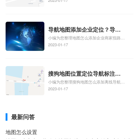
地图标注服务中心铺的位置、地图位置更新
2023-01-17
定位了？
了，为什么抖音定位不同步更新、地图位置
电话号码更新了，为什么抖音定位不同步更
新、抖音为什么定位不到我指路人地图标注
服务中心位置、抖音突然不显示定位了相关
导航地图添加企业定位？导航
地图标注知识，详情可查看下方正文！
小编为您整理地图怎么添加企业商家指路人
定位企业？
地图标注服务中心铺名称、地图怎么添加企
2023-01-17
业商家指路人地图标注服务中心铺名称、企
业如何添加自己的企业位置到GPS导航地图
不同的GPS导航厂商都要添加吗、地图如何
添加企业、地图如何添加企业相关地图标注
搜狗地图位置定位导航标注？
知识，详情可查看下方正文！
小编为您整理搜狗地图怎么添加离线导航搜
搜狗地图位置定位,导航,标注？
狗地图离线导航怎么用、搜狗地图导航卫星
2023-01-17
定位系统接受不到如何是好、用搜狗地图导
航,需要开启gps定位,需要收费吗、搜狗地图
导航,要收费吗、搜狗地图怎么标注相关地
最新问答
图标注知识，详情可查看下方正文！
地图怎么设置