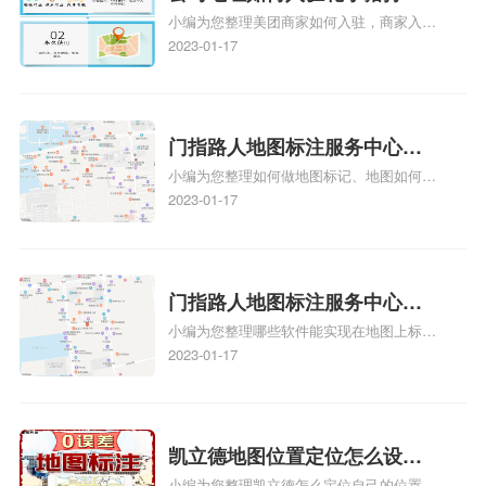
小编为您整理美团商家如何入驻，商家入驻
地图标记？指路人地图标注服
教程、商家如何入驻地图、如何入驻地:、
2023-01-17
务中心铺如何入驻花小猪打车
养殖营业执照如何入驻地图、家政公司如何
地图标记？
入驻美团相关地图标注知识，详情可查看下
方正文！
门指路人地图标注服务中心如
小编为您整理如何做地图标记、地图如何做
何做花小猪打车地图位置标
标记、so搜街景中如何做标记、360e启花贷
2023-01-17
记？门指路人地图标注服务中
款申请通过了是要去到门指路人地图标注服
心花小猪打车地图位置地址标
务中心办理手续的吗、哪些软件能实现在地
图上标记门指路人地图标注服务中心位置相
记？
关地图标注知识，详情可查看下方正文！
门指路人地图标注服务中心地
小编为您整理哪些软件能实现在地图上标记
图位置地址标记？门指路人地
门指路人地图标注服务中心位置、门指路人
2023-01-17
图标注服务中心苹果地图位置
地图标注服务中心地址标注、如何创建门指
地址标记？
路人地图标注服务中心定位地址、如何创建
门指路人地图标注服务中心定位地址、服装
门指路人地图标注服务中心地址标注上地图
凯立德地图位置定位怎么设置
怎么弄相关地图标注知识，详情可查看下方
小编为您整理凯立德怎么定位自己的位置